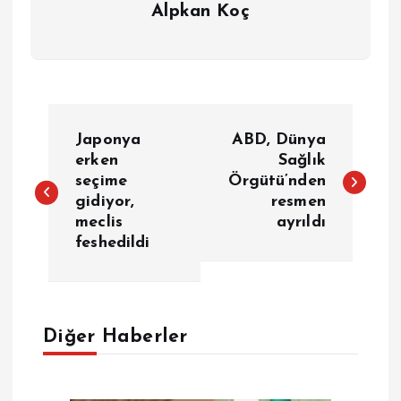
Alpkan Koç
Y
Japonya
ABD, Dünya
a
erken
Sağlık
seçime
Örgütü’nden
gidiyor,
resmen
z
meclis
ayrıldı
feshedildi
ı
g
e
Diğer Haberler
z