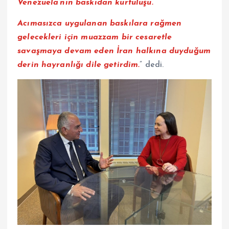
Venezuela’nın baskıdan kurtuluşu.
Acımasızca uygulanan baskılara rağmen
gelecekleri için muazzam bir cesaretle
savaşmaya devam eden İran halkına duyduğum
derin hayranlığı dile getirdim.
” dedi.