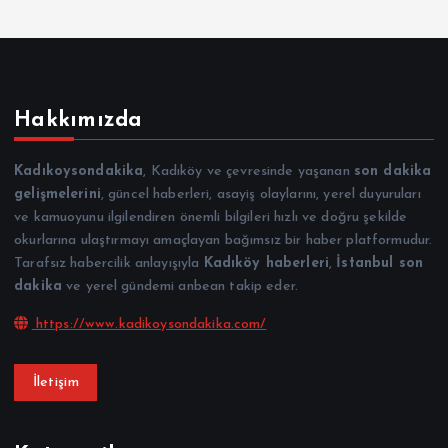
Hakkımızda
Kadıkoysondakika
, Kadıköy ve çevresinde yaşanan
son dakika
gelişmelerini
, güncel haberleri, asayiş olaylarını, yerel duyuruları
ve kamuoyunu ilgilendiren önemli bilgileri hızlı ve doğru şekilde
okurlarına ulaştırmayı amaçlayan bağımsız bir haber platformudur.
Tarafsız habercilik anlayışıyla
Kadıköy haberleri
,
İstanbul son
dakika
ve yerel gündemi anbean takip eder.
https://www.kadikoysondakika.com/
İletişim