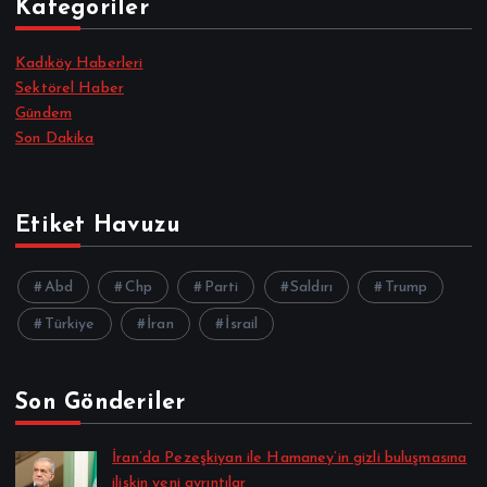
Kategoriler
Kadıköy Haberleri
Sektörel Haber
Gündem
Son Dakika
Etiket Havuzu
Abd
Chp
Parti
Saldırı
Trump
Türkiye
İran
İsrail
Son Gönderiler
İran’da Pezeşkiyan ile Hamaney’in gizli buluşmasına
ilişkin yeni ayrıntılar