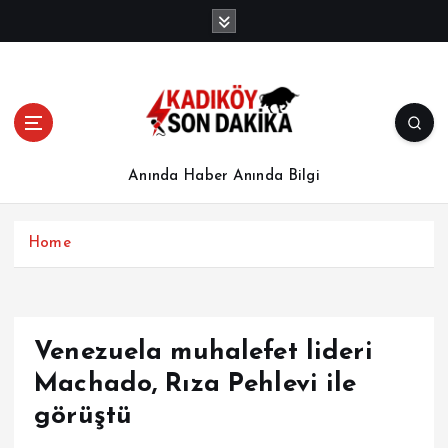
İ
ç
e
r
i
ğ
e
a
Anında Haber Anında Bilgi
t
l
a
Home
Venezuela muhalefet lideri
Machado, Rıza Pehlevi ile
görüştü