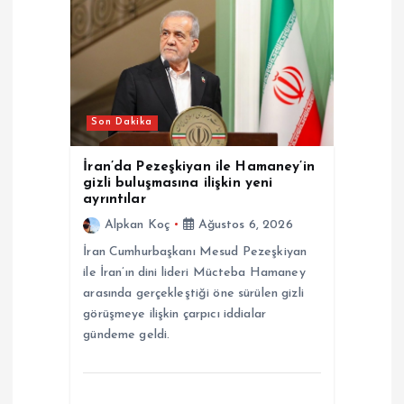
i
n
m
Son Dakika
e
İran’da Pezeşkiyan ile Hamaney’in
gizli buluşmasına ilişkin yeni
s
ayrıntılar
Alpkan Koç
Ağustos 6, 2026
i
İran Cumhurbaşkanı Mesud Pezeşkiyan
ile İran’ın dini lideri Mücteba Hamaney
arasında gerçekleştiği öne sürülen gizli
görüşmeye ilişkin çarpıcı iddialar
gündeme geldi.