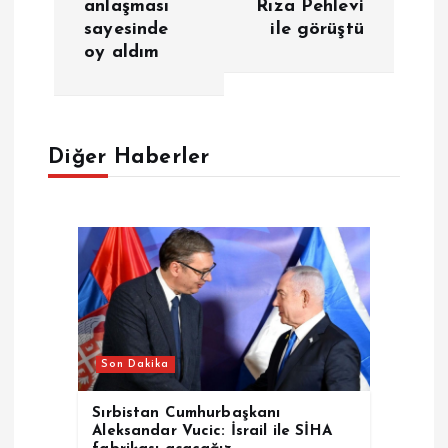
anlaşması
Rıza Pehlevi
sayesinde
ile görüştü
ı
oy aldım
g
e
Diğer Haberler
z
i
n
m
Son Dakika
e
Sırbistan Cumhurbaşkanı
s
Aleksandar Vucic: İsrail ile SİHA