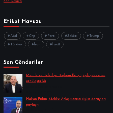
Son Dakika
Etiket Havuzu
Abd
Chp
Parti
Saldırı
Trump
Türkiye
İran
İsrail
Son Gönderiler
Menderes Belediye Başkanı İlkay Çiçek görevden
uzaklaştırıldı
Alpkan Koç tarafından
Ağustos 8, 2026
Hakan Fidan, Mekke Anlaşmasına ilişkin detayları
paylaştı
Alpkan Koç tarafından