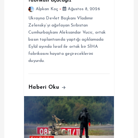
fabrikası açacağız
i
Alpkan Koç
Ağustos 8, 2026
Ukrayna Devlet Başkanı Vladimir
Zelensky’yi ağırlayan Sırbistan
Cumhurbaşkanı Aleksandar Vucic, ortak
basın toplantısında yaptığı açıklamada
Eylül ayında İsrail ile ortak bir SİHA
fabrikasını hayata geçireceklerini
duyurdu.
Haberi Oku