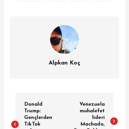
Alpkan Koç
Y
Donald
Venezuela
a
Trump:
muhalefet
Gençlerden
lideri
TikTok
Machado,
z