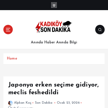
İ
ç
e
r
i
ğ
e
a
Anında Haber Anında Bilgi
t
l
a
Home
Japonya erken seçime gidiyor,
meclis feshedildi
Alpkan Koç
Son Dakika
Ocak 23, 2026