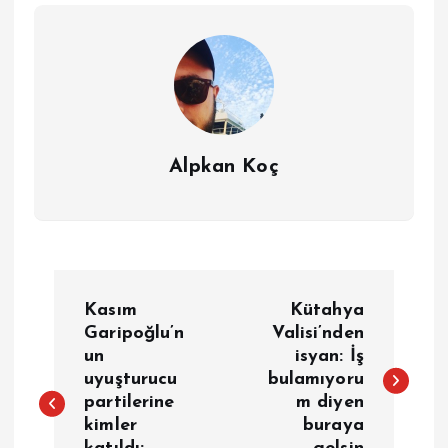
Alpkan Koç
Y
Kasım
Kütahya
a
Garipoğlu’n
Valisi’nden
un
isyan: İş
uyuşturucu
bulamıyoru
z
partilerine
m diyen
kimler
buraya
ı