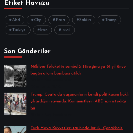
Etiket Havuzu
Abd
Chp
Parti
Saldırı
Trump
Türkiye
İran
İsrail
Son Gönderiler
Nükleer felaketin sembolü: Hiroşima’ya 81 yıl önce
bugün atom bombası atıldı
Alpkan Koç tarafından
Ağustos 6, 2026
Trump, Ceuta’da yaşananların kendi politikasını haklı
çıkardığını savundu: Komünistlerin ABD için istediği
bu
Alpkan Koç tarafından
Ağustos 6, 2026
Türk Hava Kuvvetleri tarihinde bir ilk: Çanakkale