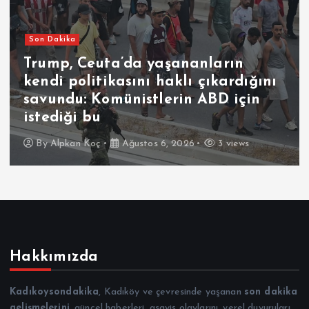
Son Dakika
Trump, Ceuta’da yaşananların
kendi politikasını haklı çıkardığını
savundu: Komünistlerin ABD için
istediği bu
By
Alpkan Koç
Ağustos 6, 2026
3 views
Hakkımızda
Kadıkoysondakika
, Kadıköy ve çevresinde yaşanan
son dakika
gelişmelerini
, güncel haberleri, asayiş olaylarını, yerel duyuruları