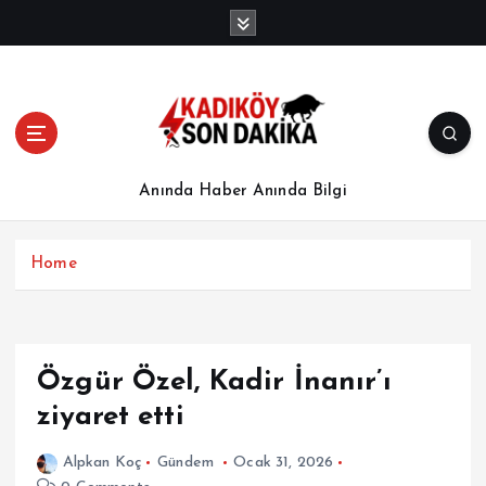
İ
ç
e
r
i
ğ
e
a
Anında Haber Anında Bilgi
t
l
a
Home
Özgür Özel, Kadir İnanır’ı
ziyaret etti
Alpkan Koç
Gündem
Ocak 31, 2026