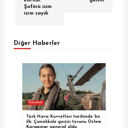
katıldı:
gelsin
Şoförü isim
g
isim saydı
e
z
Diğer Haberler
i
n
m
e
Gündem
s
Türk Hava Kuvvetleri tarihinde bir
i
ilk: Çanakkale gazisi torunu Özlem
Karapınar general oldu