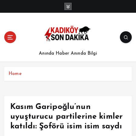
İ
ç
e
r
i
ğ
e
a
Anında Haber Anında Bilgi
t
l
a
Home
Kasım Garipoğlu’nun
uyuşturucu partilerine kimler
katıldı: Şoförü isim isim saydı