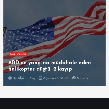
Son Dakika
ABD istihbaratı: Rusya bir NATO
ülkesine saldırı düzenleyebilir
By
Alpkan Koç
Ağustos 8, 2026
8 views