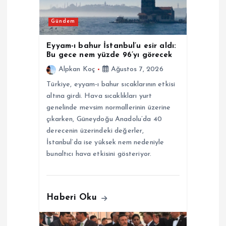
e
Gündem
s
Eyyam-ı bahur İstanbul’u esir aldı:
Bu gece nem yüzde 96’yı görecek
i
Alpkan Koç
Ağustos 7, 2026
Türkiye, eyyam-ı bahur sıcaklarının etkisi
altına girdi. Hava sıcaklıkları yurt
genelinde mevsim normallerinin üzerine
çıkarken, Güneydoğu Anadolu’da 40
derecenin üzerindeki değerler,
İstanbul’da ise yüksek nem nedeniyle
bunaltıcı hava etkisini gösteriyor.
Haberi Oku