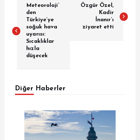
Y
Meteoroloji’
Özgür Özel,
a
den
Kadir
Türkiye’ye
İnanır’ı
soğuk hava
ziyaret etti
z
uyarısı:
Sıcaklıklar
ı
hızla
düşecek
g
e
Diğer Haberler
z
i
n
m