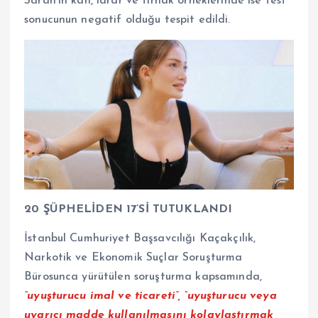
Saran’ın kan, idrar ve tırnak örneklerinde ise test
sonucunun negatif olduğu tespit edildi.
20 ŞÜPHELİDEN 17’Sİ TUTUKLANDI
İstanbul Cumhuriyet Başsavcılığı Kaçakçılık,
Narkotik ve Ekonomik Suçlar Soruşturma
Bürosunca yürütülen soruşturma kapsamında,
“uyuşturucu imal ve ticareti”, “uyuşturucu veya
uyarıcı madde kullanılmasını kolaylaştırmak