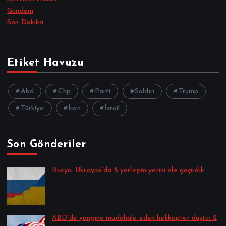
Gündem
Son Dakika
Etiket Havuzu
Abd
Chp
Parti
Saldırı
Trump
Türkiye
İran
İsrail
Son Gönderiler
Rusya: Ukrayna’da 8 yerleşim yerini ele geçirdik
Alpkan Koç tarafından
Ağustos 8, 2026
ABD’de yangına müdahale eden helikopter düştü: 2