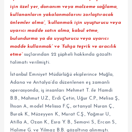
için özel yer, donanım veya malzeme sağlama,
kullananların yakalanmalarını zorlaştıracak
önlemler alma”, “kullanmak için uyuşturucu veya
uyarıcı madde satın alma, kabul etme,
bulundurma ya da uyuşturucu veya uyarıcı
madde kullanmak” ve “fuhşa teşvik ve aracılık
etme”
suçlarından 22 şüpheli hakkında gözaltı
talimatı verilmişti.
İstanbul Emniyet Müdürlüğü ekiplerince Muğla,
Adana ve Antalya’da düzenlenen eş zamanlı
operasyonda, iş insanları Mehmet T. ile Hamdi
B.B., Mahmut U.Z., Erdi Çetin, Uğur C.P., Melisa Ş.,
İhsan A., model Melissa F.Ç., ortanyal Nuran Ç.,
Burak K., Müzeyyen K., Murat C.Ş., Yağmur U.,
Atilla A., Ozan K., Esra Y. B., Semavi S., Ercan S.,
Halime G. ve Yılmaz B.B. gözaltına alınmıştı.