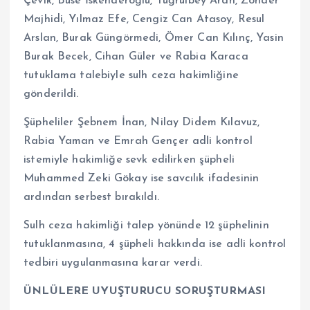
Çevik, Buse İskenderoğlu, Tuğrulbey Aran, Zohaer
Majhidi, Yılmaz Efe, Cengiz Can Atasoy, Resul
Arslan, Burak Güngörmedi, Ömer Can Kılınç, Yasin
Burak Becek, Cihan Güler ve Rabia Karaca
tutuklama talebiyle sulh ceza hakimliğine
gönderildi.
Şüpheliler Şebnem İnan, Nilay Didem Kılavuz,
Rabia Yaman ve Emrah Gençer adli kontrol
istemiyle hakimliğe sevk edilirken şüpheli
Muhammed Zeki Gökay ise savcılık ifadesinin
ardından serbest bırakıldı.
Sulh ceza hakimliği talep yönünde 12 şüphelinin
tutuklanmasına, 4 şüpheli hakkında ise adli kontrol
tedbiri uygulanmasına karar verdi.
ÜNLÜLERE UYUŞTURUCU SORUŞTURMASI