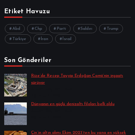
Etiket Havuzu
Abd
Chp
Parti
Saldırı
Trump
Türkiye
İran
İsrail
Son Gönderiler
Rize’de Recep Tayyip Erdoğan Camii’nin inşaatı
sürüyor
Alpkan Koç tarafından
Ağustos 7, 2026
Dünyanın en güçlü denizaltı filoları belli oldu
Alpkan Koç tarafından
Ağustos 7, 2026
Çin’in altın alımı Ekim 2023’ten bu yana en yüksek