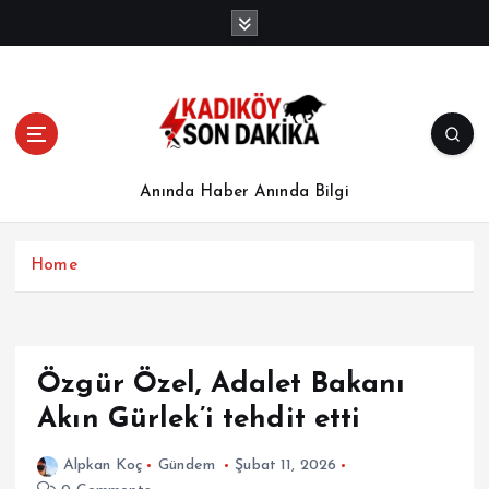
İ
ç
e
r
i
ğ
e
a
Anında Haber Anında Bilgi
t
l
a
Home
Özgür Özel, Adalet Bakanı
Akın Gürlek’i tehdit etti
Alpkan Koç
Gündem
Şubat 11, 2026