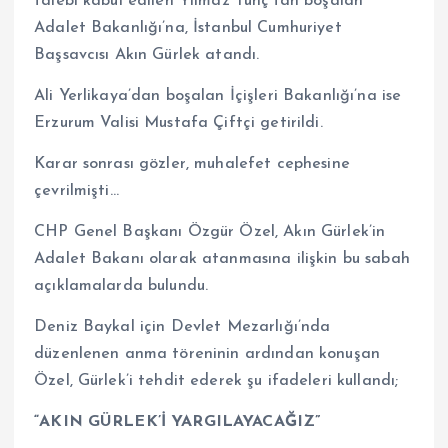
talebi kabul edilen Yılmaz Tunç’tan boşalan
Adalet Bakanlığı’na, İstanbul Cumhuriyet
Başsavcısı Akın Gürlek atandı.
Ali Yerlikaya’dan boşalan İçişleri Bakanlığı’na ise
Erzurum Valisi Mustafa Çiftçi getirildi.
Karar sonrası gözler, muhalefet cephesine
çevrilmişti…
CHP Genel Başkanı Özgür Özel, Akın Gürlek’in
Adalet Bakanı olarak atanmasına ilişkin bu sabah
açıklamalarda bulundu.
Deniz Baykal için Devlet Mezarlığı’nda
düzenlenen anma töreninin ardından konuşan
Özel, Gürlek’i tehdit ederek şu ifadeleri kullandı;
“AKIN GÜRLEK’İ YARGILAYACAĞIZ”