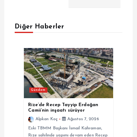
e
Diğer Haberler
z
i
n
m
e
Gündem
s
Rize’de Recep Tayyip Erdoğan
Camii’nin inşaatı sürüyor
i
Alpkan Koç
Ağustos 7, 2026
Eski TBMM Başkanı İsmail Kahraman,
Rize sahilinde yapımı devam eden Recep