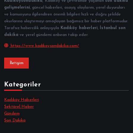
Kadıkoysondakika
, Kadıköy ve çevresinde yaşanan
son dakika
gelişmelerini
, güncel haberleri, asayiş olaylarını, yerel duyuruları
ve kamuoyunu ilgilendiren önemli bilgileri hızlı ve doğru şekilde
okurlarına ulaştırmayı amaçlayan bağımsız bir haber platformudur.
Tarafsız habercilik anlayışıyla
Kadıköy haberleri
,
İstanbul son
dakika
ve yerel gündemi anbean takip eder.
https://www.kadikoysondakika.com/
İletişim
Kategoriler
Kadıköy Haberleri
Sektörel Haber
Gündem
Son Dakika