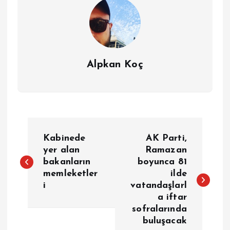
Alpkan Koç
Y
Kabinede
AK Parti,
a
yer alan
Ramazan
bakanların
boyunca 81
memleketler
ilde
z
i
vatandaşlarl
a iftar
ı
sofralarında
buluşacak
g