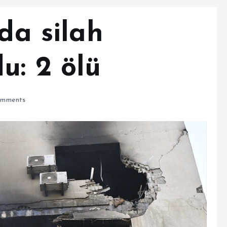
’da silah
u: 2 ölü
mments