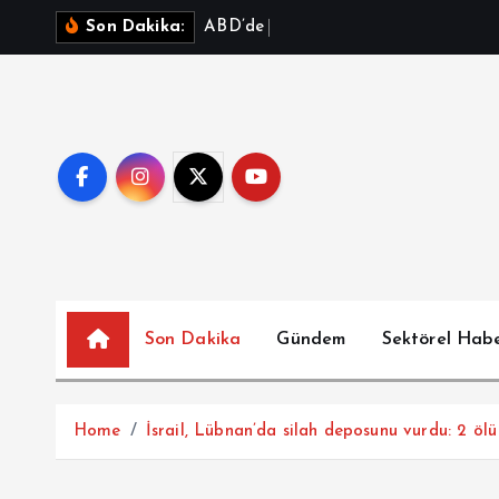
İ
A
B
D
’
d
e
m
ü
h
i
m
m
a
t
k
r
i
Son Dakika:
ç
e
r
i
ğ
e
a
t
l
a
Son Dakika
Gündem
Sektörel Hab
Home
İsrail, Lübnan’da silah deposunu vurdu: 2 ölü