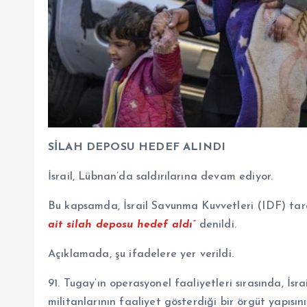
SİLAH DEPOSU HEDEF ALINDI
İsrail, Lübnan’da saldırılarına devam ediyor.
Bu kapsamda, İsrail Savunma Kuvvetleri (IDF) ta
ait silah deposu hedef aldı”
denildi.
Açıklamada, şu ifadelere yer verildi.
91. Tugay’ın operasyonel faaliyetleri sırasında, İs
militanlarının faaliyet gösterdiği bir örgüt yapısın