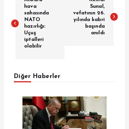
a
hava
Sunal,
sahasında
vefatının 26.
NATO
yılında kabri
z
hazırlığı:
başında
Uçuş
anıldı
ı
iptalleri
olabilir
g
e
Diğer Haberler
z
i
n
m