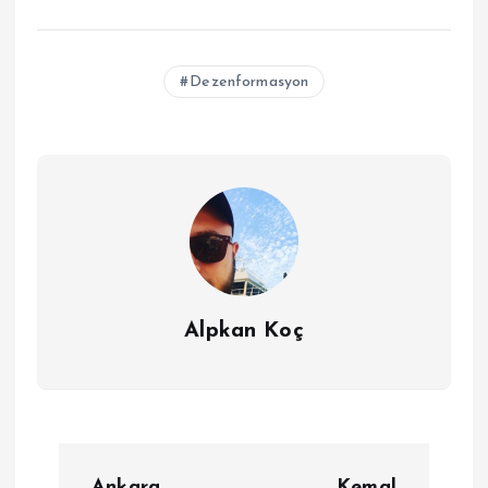
Dezenformasyon
Alpkan Koç
Y
Ankara
Kemal