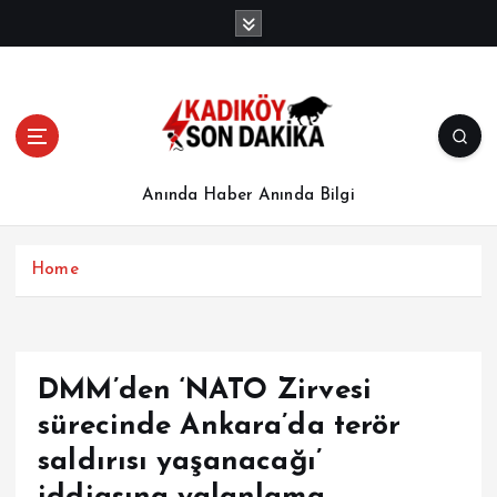
İ
ç
e
r
i
ğ
e
a
Anında Haber Anında Bilgi
t
l
a
Home
DMM’den ‘NATO Zirvesi
sürecinde Ankara’da terör
saldırısı yaşanacağı’