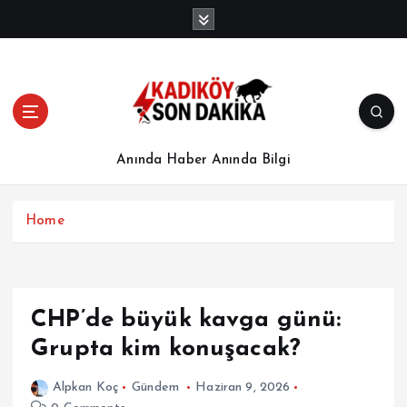
İ
ç
e
r
i
ğ
e
a
Anında Haber Anında Bilgi
t
l
a
Home
CHP’de büyük kavga günü:
Grupta kim konuşacak?
Alpkan Koç
Gündem
Haziran 9, 2026