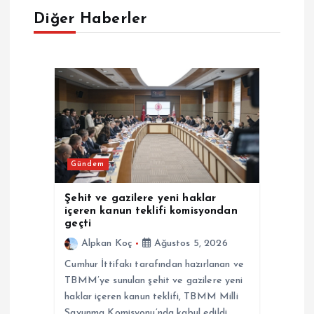
e
Diğer Haberler
z
i
n
m
Gündem
e
Şehit ve gazilere yeni haklar
içeren kanun teklifi komisyondan
s
geçti
Alpkan Koç
Ağustos 5, 2026
i
Cumhur İttifakı tarafından hazırlanan ve
TBMM’ye sunulan şehit ve gazilere yeni
haklar içeren kanun teklifi, TBMM Milli
Savunma Komisyonu’nda kabul edildi.