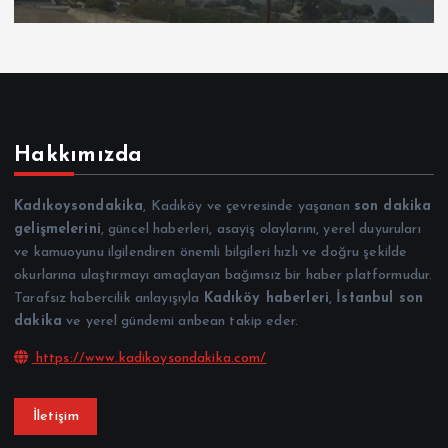
Hakkımızda
Kadıkoysondakika
, Kadıköy ve çevresinde yaşanan
son dakika
gelişmelerini
, güncel haberleri, asayiş olaylarını, yerel duyuruları
ve kamuoyunu ilgilendiren önemli bilgileri hızlı ve doğru şekilde
okurlarına ulaştırmayı amaçlayan bağımsız bir haber platformudur.
Tarafsız habercilik anlayışıyla
Kadıköy haberleri
,
İstanbul son
dakika
ve yerel gündemi anbean takip eder.
https://www.kadikoysondakika.com/
İletişim