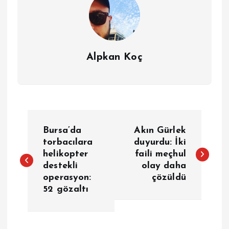
Alpkan Koç
Y
Bursa’da
Akın Gürlek
a
torbacılara
duyurdu: İki
helikopter
faili meçhul
destekli
olay daha
z
operasyon:
çözüldü
52 gözaltı
ı
g