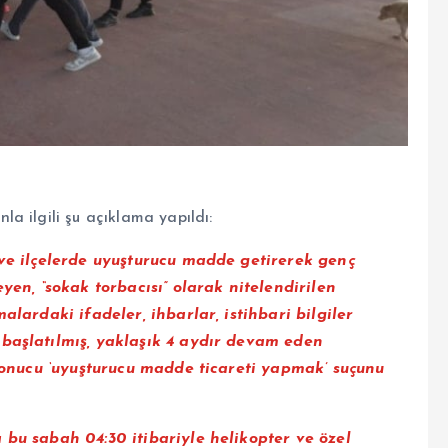
a ilgili şu açıklama yapıldı:
 ve ilçelerde uyuşturucu madde getirerek genç
yen, “sokak torbacısı” olarak nitelendirilen
alardaki ifadeler, ihbarlar, istihbari bilgiler
 başlatılmış, yaklaşık 4 aydır devam eden
 sonucu ‘uyuşturucu madde ticareti yapmak’ suçunu
 bu sabah 04:30 itibariyle helikopter ve özel