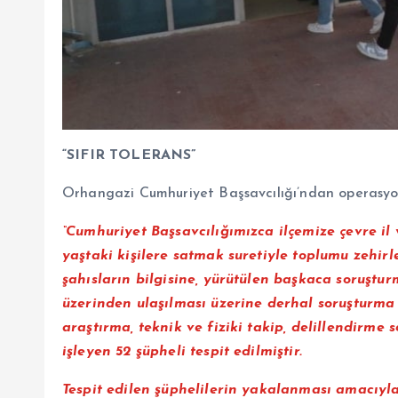
“SIFIR TOLERANS”
Orhangazi Cumhuriyet Başsavcılığı’ndan operasyonl
“Cumhuriyet Başsavcılığımızca ilçemize çevre il
yaştaki kişilere satmak suretiyle toplumu zehirle
şahısların bilgisine, yürütülen başkaca soruşturm
üzerinden ulaşılması üzerine derhal soruşturma
araştırma, teknik ve fiziki takip, delillendirme
işleyen 52 şüpheli tespit edilmiştir.
Tespit edilen şüphelilerin yakalanması amacıyla