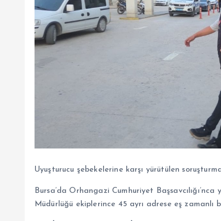
Uyuşturucu şebekelerine karşı yürütülen soruşturm
Bursa’da Orhangazi Cumhuriyet Başsavcılığı’nca y
Müdürlüğü ekiplerince 45 ayrı adrese eş zamanlı ba