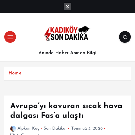
İ
ç
e
r
i
ğ
e
a
Anında Haber Anında Bilgi
t
l
a
Home
Avrupa’yı kavuran sıcak hava
dalgası Fas’a ulaştı
Alpkan Koç
Son Dakika
Temmuz 3, 2026