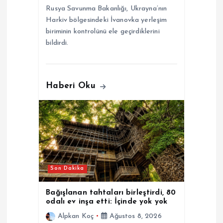
i
Rusya Savunma Bakanlığı, Ukrayna’nın
Harkiv bölgesindeki İvanovka yerleşim
biriminin kontrolünü ele geçirdiklerini
bildirdi.
Haberi Oku
Son Dakika
Bağışlanan tahtaları birleştirdi, 80
odalı ev inşa etti: İçinde yok yok
Alpkan Koç
Ağustos 8, 2026