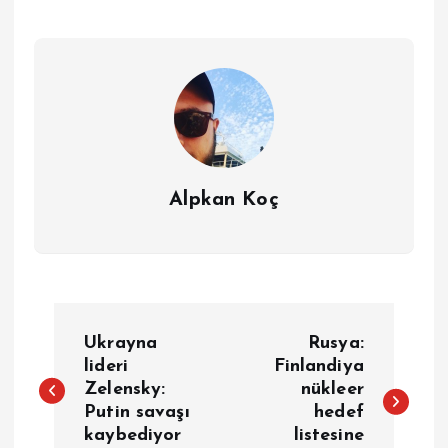
Alpkan Koç
Y
Ukrayna
Rusya:
a
lideri
Finlandiya
Zelensky:
nükleer
Putin savaşı
hedef
z
kaybediyor
listesine