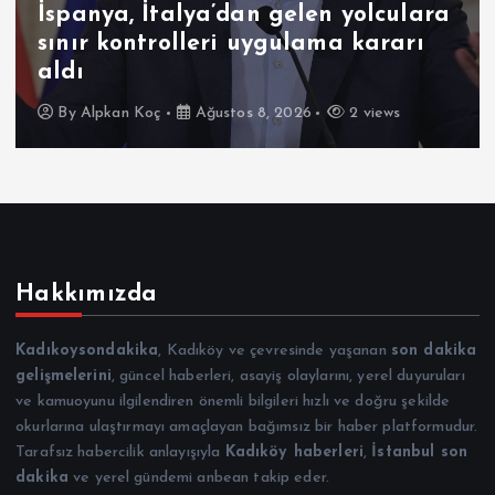
İspanya, İtalya’dan gelen yolculara
sınır kontrolleri uygulama kararı
aldı
By
Alpkan Koç
Ağustos 8, 2026
2 views
Hakkımızda
Kadıkoysondakika
, Kadıköy ve çevresinde yaşanan
son dakika
gelişmelerini
, güncel haberleri, asayiş olaylarını, yerel duyuruları
ve kamuoyunu ilgilendiren önemli bilgileri hızlı ve doğru şekilde
okurlarına ulaştırmayı amaçlayan bağımsız bir haber platformudur.
Tarafsız habercilik anlayışıyla
Kadıköy haberleri
,
İstanbul son
dakika
ve yerel gündemi anbean takip eder.