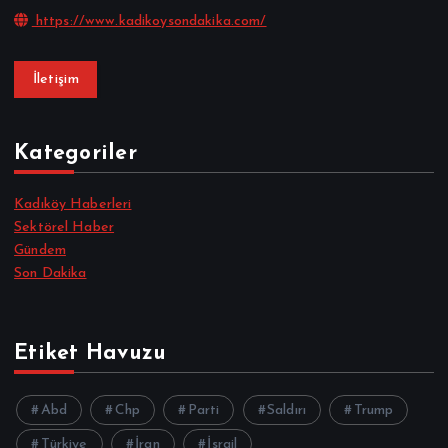
https://www.kadikoysondakika.com/
İletişim
Kategoriler
Kadıköy Haberleri
Sektörel Haber
Gündem
Son Dakika
Etiket Havuzu
Abd
Chp
Parti
Saldırı
Trump
Türkiye
İran
İsrail