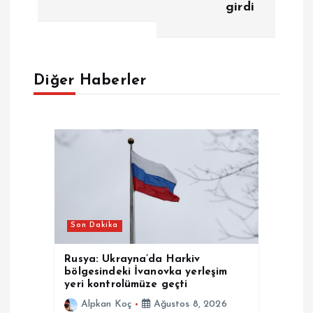
girdi
ı
g
e
Diğer Haberler
z
i
n
m
Son Dakika
e
Rusya: Ukrayna’da Harkiv
bölgesindeki İvanovka yerleşim
s
yeri kontrolümüze geçti
Alpkan Koç
Ağustos 8, 2026