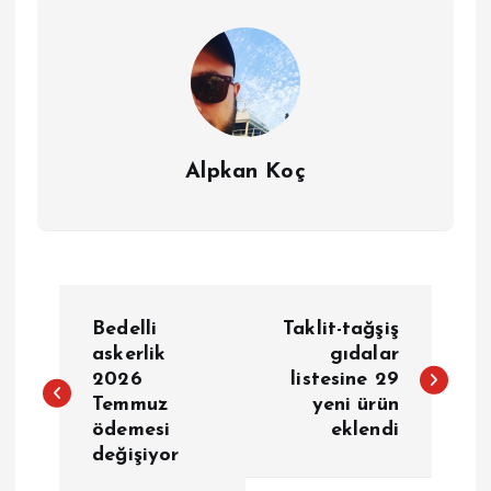
Alpkan Koç
Y
Bedelli
Taklit-tağşiş
a
askerlik
gıdalar
2026
listesine 29
Temmuz
yeni ürün
z
ödemesi
eklendi
değişiyor
ı