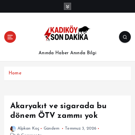
İ
ç
e
r
i
ğ
e
a
Anında Haber Anında Bilgi
t
l
a
Home
Akaryakıt ve sigarada bu
dönem ÖTV zammı yok
Alpkan Koç
Gündem
Temmuz 3, 2026