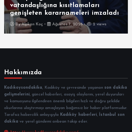
vatandaşlığına kısıtlamaları
genişleten kararnameleri imzaladı
By
Alpkan Koç
Ağustos 7, 2026
2 views
Hakkımızda
Kadıkoysondakika
, Kadıköy ve çevresinde yaşanan
son dakika
gelişmelerini
, güncel haberleri, asayiş olaylarını, yerel duyuruları
ve kamuoyunu ilgilendiren önemli bilgileri hızlı ve doğru şekilde
okurlarına ulaştırmayı amaçlayan bağımsız bir haber platformudur.
Tarafsız habercilik anlayışıyla
Kadıköy haberleri
,
İstanbul son
dakika
ve yerel gündemi anbean takip eder.