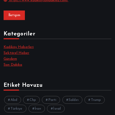
https://www.kadikoysondakika.com/
İletişim
Kategoriler
Kadıköy Haberleri
Sektörel Haber
Gündem
Son Dakika
Etiket Havuzu
Abd
Chp
Parti
Saldırı
Trump
Türkiye
İran
İsrail