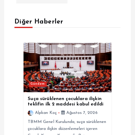
g
e
Diğer Haberler
z
i
n
m
Gündem
e
Suça sürüklenen çocuklara ilişkin
teklifin ilk 2 maddesi kabul edildi
s
Alpkan Koç
Ağustos 7, 2026
TBMM Genel Kurulunda, suça sürüklenen
i
çocuklara ilişkin düzenlemeleri içeren