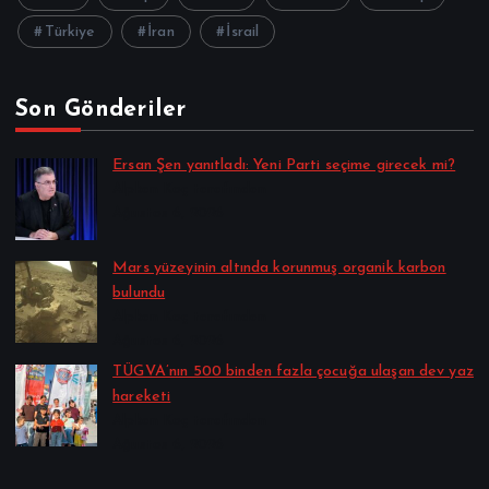
Türkiye
İran
İsrail
Son Gönderiler
Ersan Şen yanıtladı: Yeni Parti seçime girecek mi?
Alpkan Koç tarafından
Ağustos 6, 2026
Mars yüzeyinin altında korunmuş organik karbon
bulundu
Alpkan Koç tarafından
Ağustos 6, 2026
TÜGVA’nın 500 binden fazla çocuğa ulaşan dev yaz
hareketi
Alpkan Koç tarafından
Ağustos 6, 2026