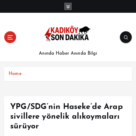
İ
ç
e
r
i
ğ
e
a
Anında Haber Anında Bilgi
t
l
a
Home
YPG/SDG’nin Haseke’de Arap
sivillere yönelik alıkoymaları
sürüyor