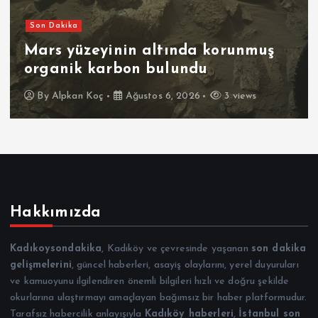
Son Dakika
Mars yüzeyinin altında korunmuş
organik karbon bulundu
By
Alpkan Koç
Ağustos 6, 2026
3 views
Hakkımızda
Kadıkoysondakika
, Kadıköy ve çevresinde yaşanan
son dakika
gelişmelerini
, güncel haberleri, asayiş olaylarını, yerel duyuruları
ve kamuoyunu ilgilendiren önemli bilgileri hızlı ve doğru şekilde
okurlarına ulaştırmayı amaçlayan bağımsız bir haber platformudur.
Tarafsız habercilik anlayışıyla
Kadıköy haberleri
,
İstanbul son