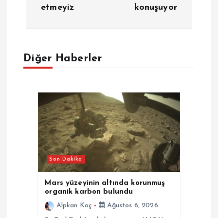
etmeyiz
konuşuyor
ı
g
e
Diğer Haberler
z
i
n
m
Son Dakika
e
Mars yüzeyinin altında korunmuş
organik karbon bulundu
s
Alpkan Koç
Ağustos 6, 2026