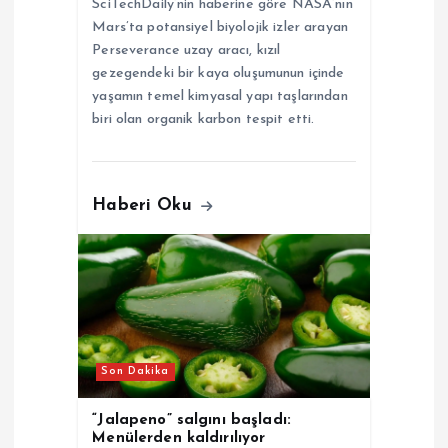
SciTechDaily’nin haberine göre NASA’nın
i
Mars’ta potansiyel biyolojik izler arayan
Perseverance uzay aracı, kızıl
gezegendeki bir kaya oluşumunun içinde
yaşamın temel kimyasal yapı taşlarından
biri olan organik karbon tespit etti.
Haberi Oku
Son Dakika
“Jalapeno” salgını başladı:
Menülerden kaldırılıyor