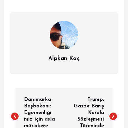
Alpkan Koç
Y
Danimarka
Trump,
a
Başbakanı:
Gazze Barış
Egemenliği
Kurulu
miz için asla
Sözleşmesi
z
müzakere
Töreninde