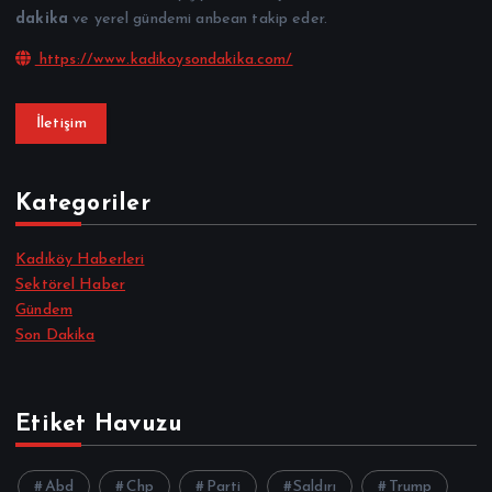
dakika
ve yerel gündemi anbean takip eder.
https://www.kadikoysondakika.com/
İletişim
Kategoriler
Kadıköy Haberleri
Sektörel Haber
Gündem
Son Dakika
Etiket Havuzu
Abd
Chp
Parti
Saldırı
Trump