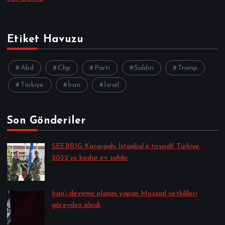
Etiket Havuzu
Abd
Chp
Parti
Saldırı
Trump
Türkiye
İran
İsrail
Son Gönderiler
SEEBRIG Karargahı İstanbul’a taşındı! Türkiye
2032’ye kadar ev sahibi
Alpkan Koç tarafından
Ağustos 7, 2026
İran’ı devirme planını yapan Mossad yetkilileri
görevden alındı
Alpkan Koç tarafından