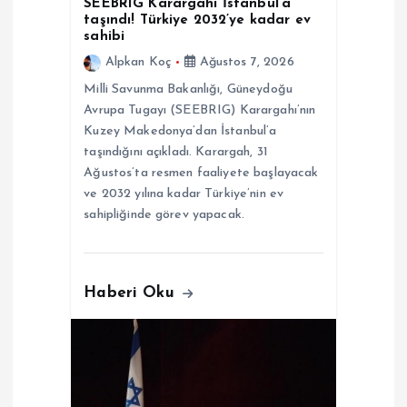
SEEBRIG Karargahı İstanbul’a
s
taşındı! Türkiye 2032’ye kadar ev
sahibi
i
Alpkan Koç
Ağustos 7, 2026
Milli Savunma Bakanlığı, Güneydoğu
Avrupa Tugayı (SEEBRIG) Karargahı’nın
Kuzey Makedonya’dan İstanbul’a
taşındığını açıkladı. Karargah, 31
Ağustos’ta resmen faaliyete başlayacak
ve 2032 yılına kadar Türkiye’nin ev
sahipliğinde görev yapacak.
Haberi Oku