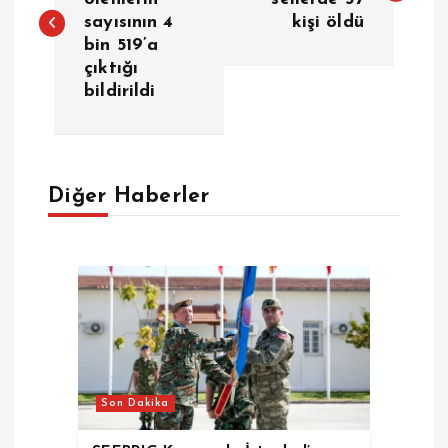
sayısının 4
kişi öldü
z
bin 519’a
çıktığı
ı
bildirildi
g
e
Diğer Haberler
z
i
n
m
Son Dakika
e