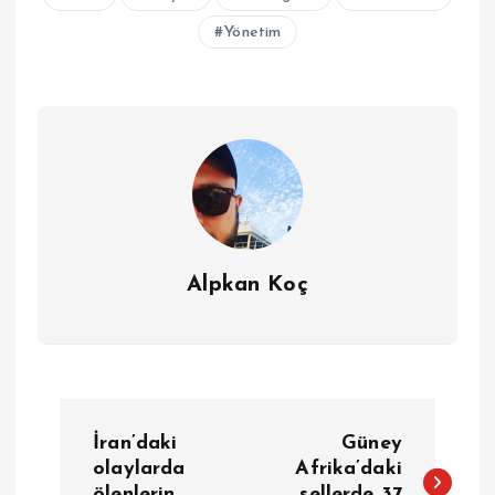
Yönetim
Alpkan Koç
Y
İran’daki
Güney
a
olaylarda
Afrika’daki
ölenlerin
sellerde 37