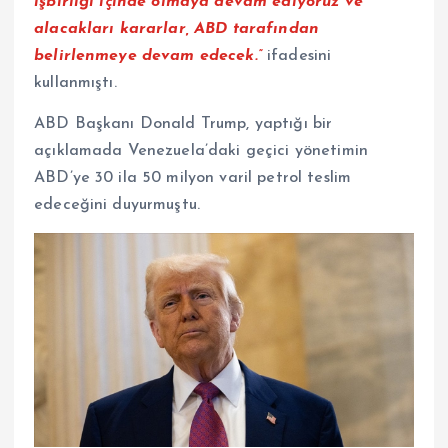
işbirliği içinde olmaya devam ediyoruz ve
alacakları kararlar, ABD tarafından
belirlenmeye devam edecek.”
ifadesini
kullanmıştı.
ABD Başkanı Donald Trump, yaptığı bir
açıklamada Venezuela’daki geçici yönetimin
ABD’ye 30 ila 50 milyon varil petrol teslim
edeceğini duyurmuştu.