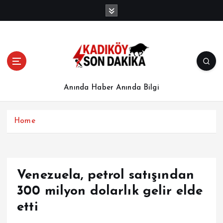
İ
ç
e
r
i
ğ
e
a
Anında Haber Anında Bilgi
t
l
a
Home
Venezuela, petrol satışından
300 milyon dolarlık gelir elde
etti