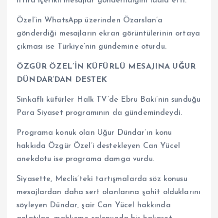
iftira içerikli mesajlar gönderildiğini iddia etti.
Özel’in WhatsApp üzerinden Özarslan’a
gönderdiği mesajların ekran görüntülerinin ortaya
çıkması ise Türkiye’nin gündemine oturdu.
ÖZGÜR ÖZEL’İN KÜFÜRLÜ MESAJINA UĞUR
DÜNDAR’DAN DESTEK
Sinkaflı küfürler Halk TV’de Ebru Baki’nin sunduğu
Para Siyaset programının da gündemindeydi.
Programa konuk olan Uğur Dündar’ın konu
hakkıda Özgür Özel’i destekleyen Can Yücel
anekdotu ise programa damga vurdu.
Siyasette, Meclis’teki tartışmalarda söz konusu
mesajlardan daha sert olanlarına şahit olduklarını
söyleyen Dündar, şair Can Yücel hakkında