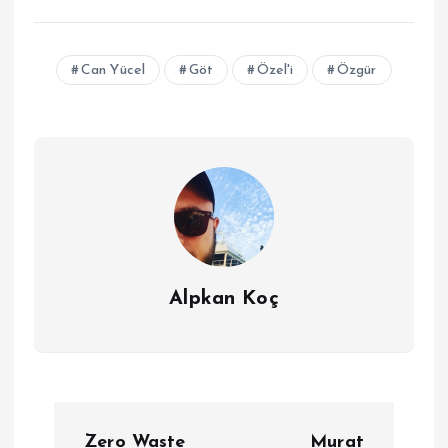
Can Yücel
Göt
Özel'i
Özgür
Alpkan Koç
Y
Zero Waste
Murat