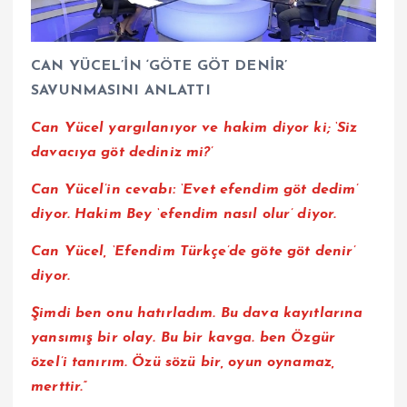
CAN YÜCEL’İN ‘GÖTE GÖT DENİR’
SAVUNMASINI ANLATTI
Can Yücel yargılanıyor ve hakim diyor ki; ‘Siz
davacıya göt dediniz mi?’
Can Yücel’in cevabı: ‘Evet efendim göt dedim’
diyor. Hakim Bey ‘efendim nasıl olur’ diyor.
Can Yücel, ‘Efendim Türkçe’de göte göt denir’
diyor.
Şimdi ben onu hatırladım. Bu dava kayıtlarına
yansımış bir olay. Bu bir kavga. ben Özgür
özel’i tanırım. Özü sözü bir, oyun oynamaz,
merttir.”