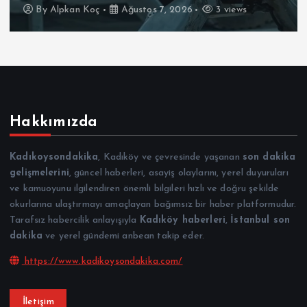
By
Alpkan Koç
Ağustos 7, 2026
3 views
Hakkımızda
Kadıkoysondakika
, Kadıköy ve çevresinde yaşanan
son dakika
gelişmelerini
, güncel haberleri, asayiş olaylarını, yerel duyuruları
ve kamuoyunu ilgilendiren önemli bilgileri hızlı ve doğru şekilde
okurlarına ulaştırmayı amaçlayan bağımsız bir haber platformudur.
Tarafsız habercilik anlayışıyla
Kadıköy haberleri
,
İstanbul son
dakika
ve yerel gündemi anbean takip eder.
https://www.kadikoysondakika.com/
İletişim