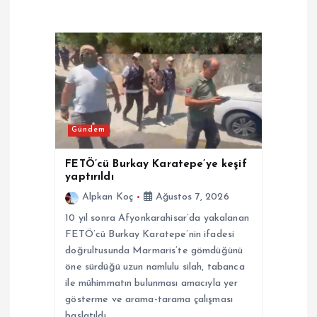
i
n
m
e
Gündem
s
FETÖ’cü Burkay Karatepe’ye keşif
yaptırıldı
i
Alpkan Koç
Ağustos 7, 2026
10 yıl sonra Afyonkarahisar’da yakalanan
FETÖ’cü Burkay Karatepe’nin ifadesi
doğrultusunda Marmaris’te gömdüğünü
öne sürdüğü uzun namlulu silah, tabanca
ile mühimmatın bulunması amacıyla yer
gösterme ve arama-tarama çalışması
başlatıldı.