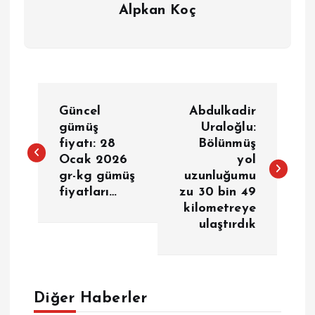
Alpkan Koç
Y
Güncel
Abdulkadir
a
gümüş
Uraloğlu:
fiyatı: 28
Bölünmüş
Ocak 2026
yol
z
gr-kg gümüş
uzunluğumu
fiyatları…
zu 30 bin 49
ı
kilometreye
ulaştırdık
g
e
Diğer Haberler
z