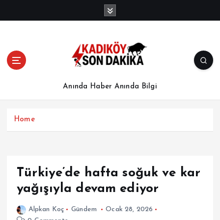
İ
ç
e
r
i
ğ
e
a
Anında Haber Anında Bilgi
t
l
a
Home
Türkiye’de hafta soğuk ve kar
yağışıyla devam ediyor
Alpkan Koç
Gündem
Ocak 28, 2026