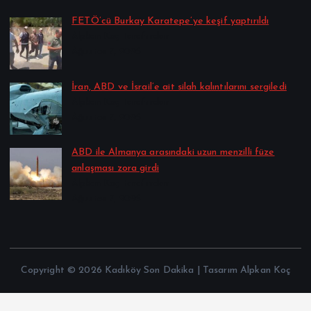
FETÖ’cü Burkay Karatepe’ye keşif yaptırıldı
Alpkan Koç tarafından
Ağustos 7, 2026
İran, ABD ve İsrail’e ait silah kalıntılarını sergiledi
Alpkan Koç tarafından
Ağustos 7, 2026
ABD ile Almanya arasındaki uzun menzilli füze
anlaşması zora girdi
Alpkan Koç tarafından
Ağustos 7, 2026
Copyright © 2026 Kadıköy Son Dakika | Tasarım Alpkan Koç