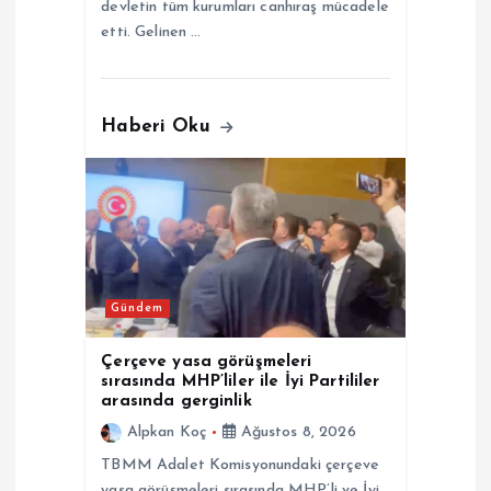
devletin tüm kurumları canhıraş mücadele
etti. Gelinen …
Haberi Oku
Gündem
Çerçeve yasa görüşmeleri
sırasında MHP’liler ile İyi Partililer
arasında gerginlik
Alpkan Koç
Ağustos 8, 2026
TBMM Adalet Komisyonundaki çerçeve
yasa görüşmeleri sırasında MHP’li ve İyi