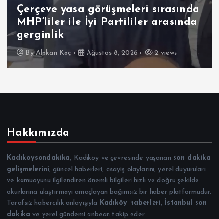
Çerçeve yasa görüşmeleri sırasında
MHP’liler ile İyi Partililer arasında
gerginlik
By
Alpkan Koç
Ağustos 8, 2026
2 views
Hakkımızda
Kadıkoysondakika
, Kadıköy ve çevresinde yaşanan
son dakika
gelişmelerini
, güncel haberleri, asayiş olaylarını, yerel duyuruları
ve kamuoyunu ilgilendiren önemli bilgileri hızlı ve doğru şekilde
okurlarına ulaştırmayı amaçlayan bağımsız bir haber platformudur.
Tarafsız habercilik anlayışıyla
Kadıköy haberleri
,
İstanbul son
dakika
ve yerel gündemi anbean takip eder.