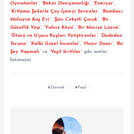
Oynatanlar”
,
“Bekar Danışmanlığı”
,
“Esmiyor”
,
“Kıtlama Şekerle Çay İçmeyi Sevenler”
,
“Bombacı
Mülayim Kuş Evi”
,
“Şair Ceketli Çocuk”
,
“Bir
Güzellik Yap”
,
“Yalnız Köyü”
,
“Bir Mucize Lazım”
,
“Ötücü ve Uçucu Kuşları Yetiştirenler”
,
“Dededen
Toruna”
,
“Kalbi Güzel İnsanlar”
,
“Hayır Duası”
,
“Bir
Şey Yapmalı”
ve
“Yeşil Sırtlılar”
gibi isimler
bulunuyor.
Dernek
Faal