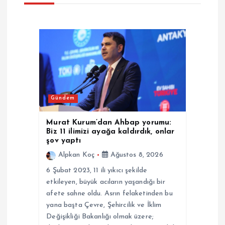
z
i
n
m
Gündem
e
Murat Kurum’dan Ahbap yorumu:
Biz 11 ilimizi ayağa kaldırdık, onlar
s
şov yaptı
Alpkan Koç
Ağustos 8, 2026
i
6 Şubat 2023, 11 ili yıkıcı şekilde
etkileyen, büyük acıların yaşandığı bir
afete sahne oldu. Asrın felaketinden bu
yana başta Çevre, Şehircilik ve İklim
Değişikliği Bakanlığı olmak üzere;