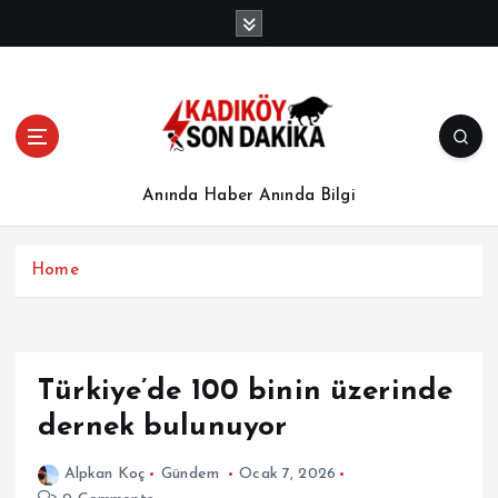
İ
ç
e
r
i
ğ
e
a
Anında Haber Anında Bilgi
t
l
a
Home
Türkiye’de 100 binin üzerinde
dernek bulunuyor
Alpkan Koç
Gündem
Ocak 7, 2026