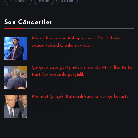
Türkiye
İran
İsrail
Son Gönderiler
Murat Kurum’dan Ahbap yorumu: Biz 11 ilimizi
ayağa kaldırdık, onlar şov yaptı
Alpkan Koç tarafından
Ağustos 8, 2026
Çerçeve yasa görüşmeleri sırasında MHP’liler ile İyi
Partililer arasında gerginlik
Alpkan Koç tarafından
Ağustos 8, 2026
Mehmet Şimşek, Batmanlı kadınla Kürtçe konuştu
Alpkan Koç tarafından
Ağustos 8, 2026