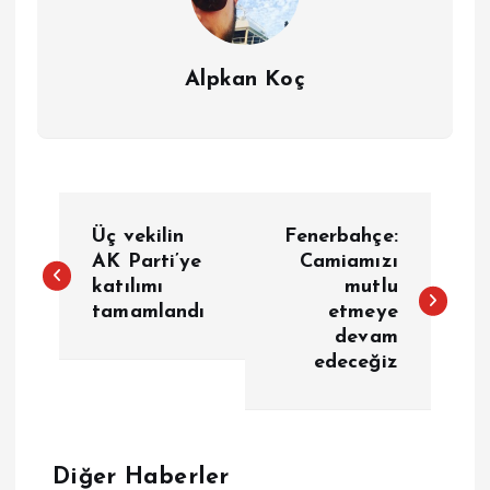
Alpkan Koç
Y
Üç vekilin
Fenerbahçe:
a
AK Parti’ye
Camiamızı
katılımı
mutlu
tamamlandı
etmeye
z
devam
edeceğiz
ı
g
e
Diğer Haberler