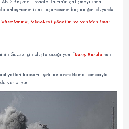
, ABD Başkanı Donald Trump’ın çatışmayı sona
a anlaşmanın ikinci aşamasının başladığını duyurdu.
ilahsızlanma, teknokrat yönetim ve yeniden imar
in Gazze için oluşturacağı yeni “
Barış Kurulu”
nun
aaliyetleri kapsamlı şekilde desteklemek amacıyla
da yer alıyor.