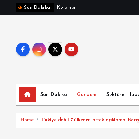
İ
K
o
l
o
m
b
i
y
a
’
d
a
o
t
o
b
ü
Son Dakika:
ç
e
r
i
ğ
e
a
t
l
a
Son Dakika
Gündem
Sektörel Hab
Home
Türkiye dahil 7 ülkeden ortak açıklama: Bar