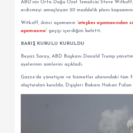
ABD’nin Orta Doğu Özel Temsilcisi Steve Witkoff
erdirmeyi amaçlayan 20 maddelik planı kapsamınd
Witkoff, ikinci aşamanın
“ateşkes aşamasından s
aşamasına”
geçişi içerdiğini belirtti.
BARIŞ KURULU KURULDU
Beyaz Saray, ABD Başkanı Donald Trump yönetimin
üyelerinin isimlerini açıkladı.
Gazze’de yönetişim ve hizmetler alanındaki tüm f
oluşturulan kurulda, Dışişleri Bakanı Hakan Fidan 