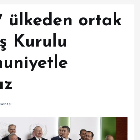
7 ülkeden ortak
ş Kurulu
uniyetle
ız
ents