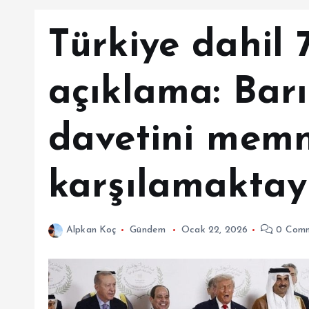
Türkiye dahil 
açıklama: Barı
davetini memn
karşılamaktay
Alpkan Koç
Gündem
Ocak 22, 2026
0 Comm