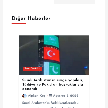
e
z
Diğer Haberler
i
n
m
e
Son Dakika
s
Suudi Arabistan’ın simge yapıları,
i
Türkiye ve Pakistan bayraklarıyla
donandı
Alpkan Koç
Ağustos 8, 2026
Suudi Arabistan’ın farklı kentlerindeki