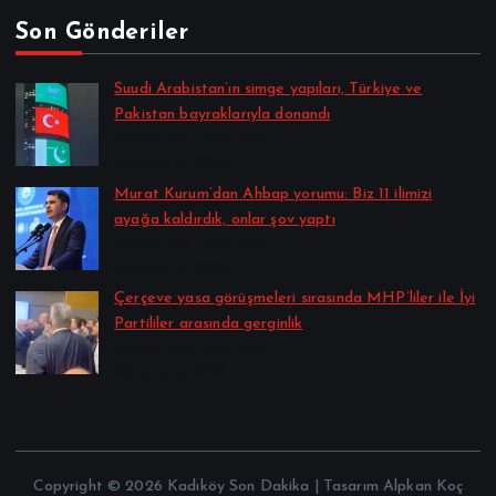
Son Gönderiler
Suudi Arabistan’ın simge yapıları, Türkiye ve
Pakistan bayraklarıyla donandı
Alpkan Koç tarafından
Ağustos 8, 2026
Murat Kurum’dan Ahbap yorumu: Biz 11 ilimizi
ayağa kaldırdık, onlar şov yaptı
Alpkan Koç tarafından
Ağustos 8, 2026
Çerçeve yasa görüşmeleri sırasında MHP’liler ile İyi
Partililer arasında gerginlik
Alpkan Koç tarafından
Ağustos 8, 2026
Copyright © 2026 Kadıköy Son Dakika | Tasarım Alpkan Koç