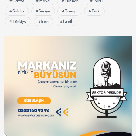
Gazze
Hava
Lübnan
Parti
Saldırı
Suriye
Trump
Türk
Türkiye
İran
İsrail