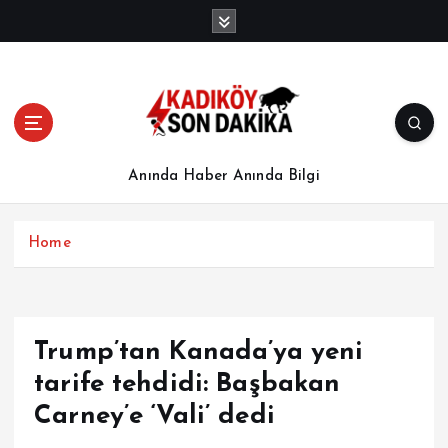
İ
ç
e
r
i
ğ
e
a
Anında Haber Anında Bilgi
t
l
a
Home
Trump’tan Kanada’ya yeni
tarife tehdidi: Başbakan
Carney’e ‘Vali’ dedi