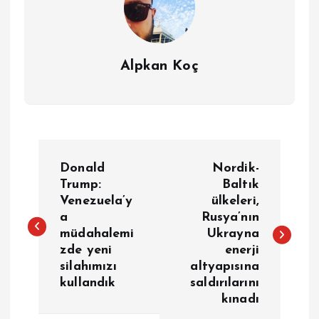
Alpkan Koç
Y
Donald
Nordik-
a
Trump:
Baltık
Venezuela’y
ülkeleri,
a
Rusya’nın
z
müdahalemi
Ukrayna
zde yeni
enerji
ı
silahımızı
altyapısına
kullandık
saldırılarını
g
kınadı