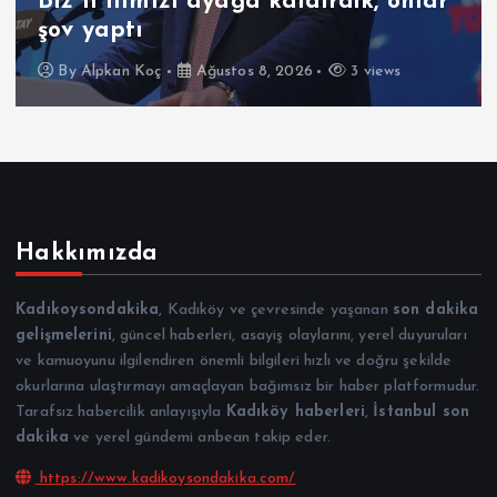
Biz 11 ilimizi ayağa kaldırdık, onlar
şov yaptı
By
Alpkan Koç
Ağustos 8, 2026
3 views
Hakkımızda
Kadıkoysondakika
, Kadıköy ve çevresinde yaşanan
son dakika
gelişmelerini
, güncel haberleri, asayiş olaylarını, yerel duyuruları
ve kamuoyunu ilgilendiren önemli bilgileri hızlı ve doğru şekilde
okurlarına ulaştırmayı amaçlayan bağımsız bir haber platformudur.
Tarafsız habercilik anlayışıyla
Kadıköy haberleri
,
İstanbul son
dakika
ve yerel gündemi anbean takip eder.
https://www.kadikoysondakika.com/