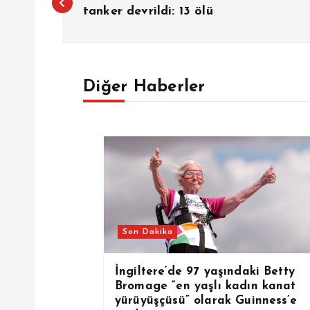
a
tanker devrildi: 13 ölü
z
Diğer Haberler
ı
g
e
z
Son Dakika
i
İngiltere’de 97 yaşındaki Betty
n
Bromage “en yaşlı kadın kanat
yürüyüşçüsü” olarak Guinness’e