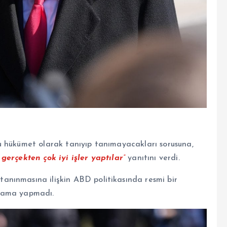
u hükümet olarak tanıyıp tanımayacakları sorusuna,
gerçekten çok iyi işler yaptılar”
yanıtını verdi.
nınmasına ilişkin ABD politikasında resmi bir
ıklama yapmadı.