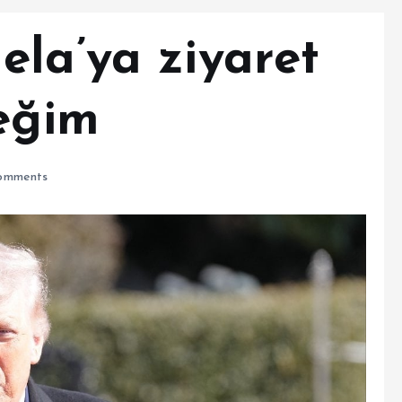
ela’ya ziyaret
ceğim
omments