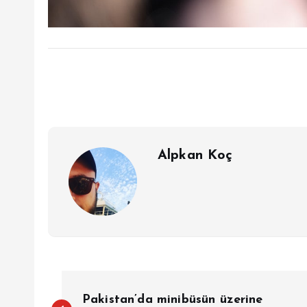
Alpkan Koç
Y
Pakistan’da minibüsün üzerine