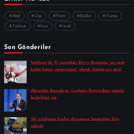
Abd
Chp
Parti
Saldırı
Trump
Türkiye
İran
İsrail
Son Gönderiler
İngiltere’de 97 yaşındaki Betty Bromage “en yaşlı
kadın kanat yürüyüşçüsü” olarak Guinness’e girdi
Alpkan Koç tarafından
Ağustos 7, 2026
Alparslan Bayraktar: Ceyhan’ı Rotterdam yapma
hedefimiz var
Alpkan Koç tarafından
Ağustos 7, 2026
Yol çizgilerine fosfor döşemeye başladılar: İşte
sebebi
Alpkan Koç tarafından