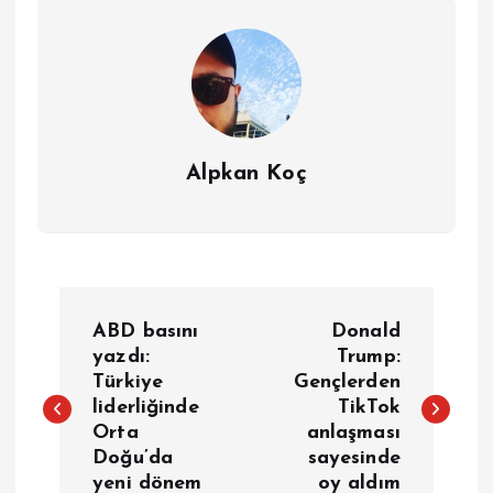
Alpkan Koç
Y
ABD basını
Donald
a
yazdı:
Trump:
Türkiye
Gençlerden
liderliğinde
TikTok
z
Orta
anlaşması
Doğu’da
sayesinde
ı
yeni dönem
oy aldım