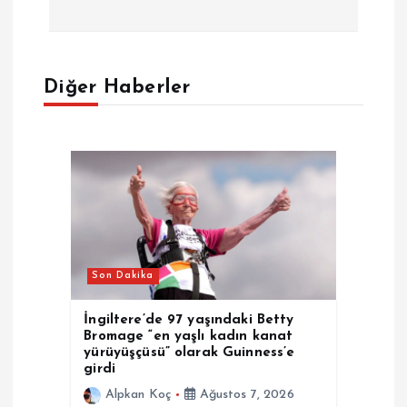
g
e
Diğer Haberler
z
i
n
m
Son Dakika
e
İngiltere’de 97 yaşındaki Betty
s
Bromage “en yaşlı kadın kanat
yürüyüşçüsü” olarak Guinness’e
girdi
i
Alpkan Koç
Ağustos 7, 2026