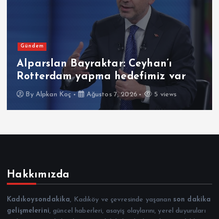
Gündem
Alparslan Bayraktar: Ceyhan’ı
Rotterdam yapma hedefimiz var
By
Alpkan Koç
Ağustos 7, 2026
5 views
Hakkımızda
Kadıkoysondakika
, Kadıköy ve çevresinde yaşanan
son dakika
gelişmelerini
, güncel haberleri, asayiş olaylarını, yerel duyuruları