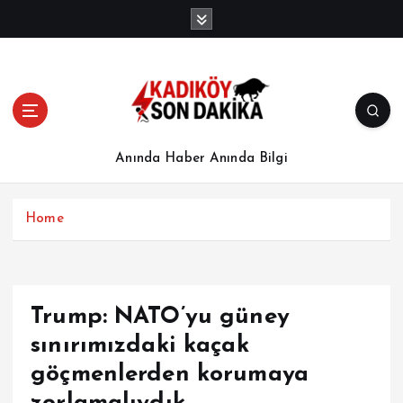
İ
ç
e
r
i
ğ
e
a
Anında Haber Anında Bilgi
t
l
a
Home
Trump: NATO’yu güney
sınırımızdaki kaçak
göçmenlerden korumaya