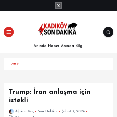
İ
ç
e
r
i
ğ
e
a
Anında Haber Anında Bilgi
t
l
a
Home
Trump: İran anlaşma için
istekli
Alpkan Koç
Son Dakika
Şubat 7, 2026