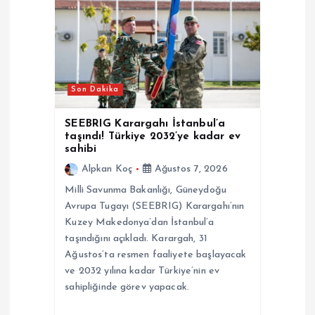
n
m
e
Son Dakika
s
SEEBRIG Karargahı İstanbul’a
i
taşındı! Türkiye 2032’ye kadar ev
sahibi
Alpkan Koç
Ağustos 7, 2026
Milli Savunma Bakanlığı, Güneydoğu
Avrupa Tugayı (SEEBRIG) Karargahı’nın
Kuzey Makedonya’dan İstanbul’a
taşındığını açıkladı. Karargah, 31
Ağustos’ta resmen faaliyete başlayacak
ve 2032 yılına kadar Türkiye’nin ev
sahipliğinde görev yapacak.