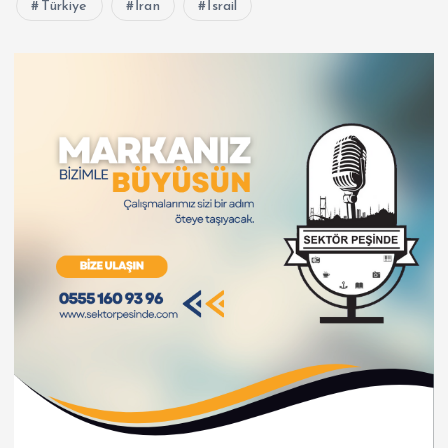
Türkiye
İran
İsrail