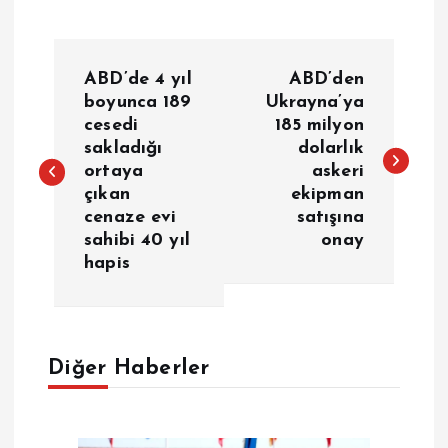
Y
ABD’de 4 yıl
ABD’den
a
boyunca 189
Ukrayna’ya
cesedi
185 milyon
sakladığı
dolarlık
z
ortaya
askeri
çıkan
ekipman
ı
cenaze evi
satışına
sahibi 40 yıl
onay
g
hapis
e
z
Diğer Haberler
i