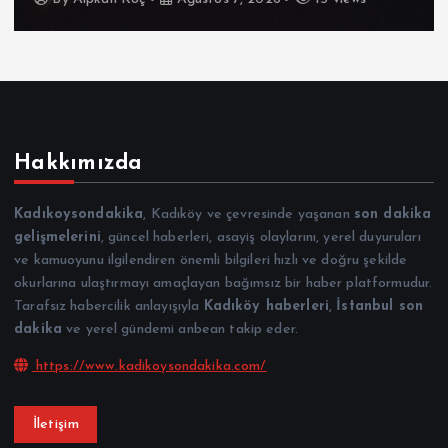
Hakkımızda
Kadıkoysondakika
, Kadıköy ve çevresinde yaşanan
son dakika
gelişmelerini
, güncel haberleri, asayiş olaylarını, yerel duyuruları
ve kamuoyunu ilgilendiren önemli bilgileri hızlı ve doğru şekilde
okurlarına ulaştırmayı amaçlayan bağımsız bir haber platformudur.
Tarafsız habercilik anlayışıyla
Kadıköy haberleri
,
İstanbul son
dakika
ve yerel gündemi anbean takip eder.
https://www.kadikoysondakika.com/
İletişim