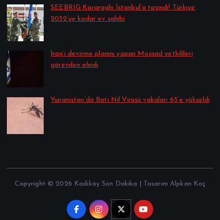
SEEBRIG Karargahı İstanbul’a taşındı! Türkiye
2032’ye kadar ev sahibi
Alpkan Koç tarafından
Ağustos 7, 2026
İran’ı devirme planını yapan Mossad yetkilileri
görevden alındı
Alpkan Koç tarafından
Ağustos 7, 2026
Yunanistan’da Batı Nil Virüsü vakaları 65’e yükseldi
Alpkan Koç tarafından
Ağustos 7, 2026
Copyright © 2026 Kadıköy Son Dakika | Tasarım Alpkan Koç