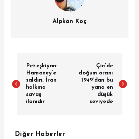
Alpkan Koç
Y
Pezeşkiyan:
Çin’de
a
Hamaney’e
doğum oranı
saldırı, İran
1949’dan bu
halkına
yana en
z
savaş
düşük
ilanıdır
seviyede
ı
g
e
Diğer Haberler