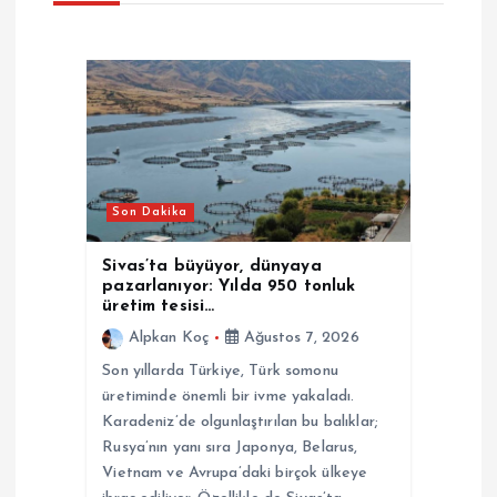
z
i
n
m
Son Dakika
e
Sivas’ta büyüyor, dünyaya
pazarlanıyor: Yılda 950 tonluk
s
üretim tesisi…
Alpkan Koç
Ağustos 7, 2026
i
Son yıllarda Türkiye, Türk somonu
üretiminde önemli bir ivme yakaladı.
Karadeniz’de olgunlaştırılan bu balıklar;
Rusya’nın yanı sıra Japonya, Belarus,
Vietnam ve Avrupa’daki birçok ülkeye