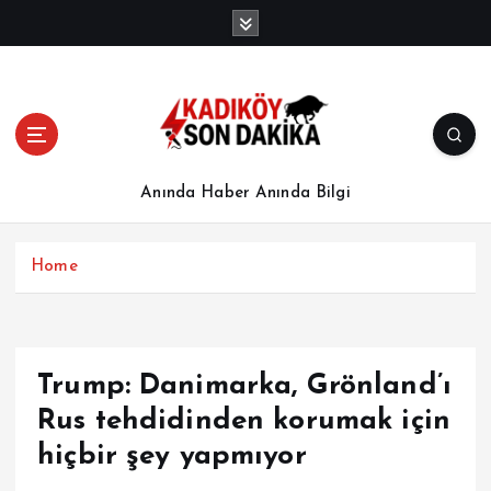
İ
ç
e
r
i
ğ
e
a
Anında Haber Anında Bilgi
t
l
a
Home
Trump: Danimarka, Grönland’ı
Rus tehdidinden korumak için
hiçbir şey yapmıyor