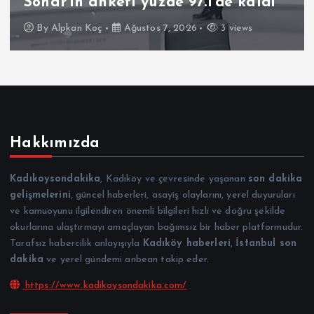
Sonar’ın anketi yüzde 97.1’de kaldı
By
Alpkan Koç
Ağustos 7, 2026
3 views
Hakkımızda
Kadıkoysondakika
, Kadıköy ve çevresinde yaşanan
son dakika
gelişmelerini
, güncel haberleri, asayiş olaylarını, yerel duyuruları
ve kamuoyunu ilgilendiren önemli bilgileri hızlı ve doğru şekilde
okurlarına ulaştırmayı amaçlayan bağımsız bir haber platformudur.
Tarafsız habercilik anlayışıyla
Kadıköy haberleri
,
İstanbul son
dakika
ve yerel gündemi anbean takip eder.
https://www.kadikoysondakika.com/