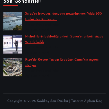
Son Gönderiler
Sivas’ta büyüyor, dünyaya pazarlanıyor: Yılda 950
tonluk üretim tesisi…
Alpkan Koç tarafından
Ağustos 7, 2026
Muhaliflerin beklediği anket: Sonar’ın anketi yüzde
97.1’de kaldı
Alpkan Koç tarafından
Ağustos 7, 2026
Rize’de Recep Tayyip Erdoğan Camii’nin inşaatı
sürüyor
Alpkan Koç tarafından
Ağustos 7, 2026
Copyright © 2026 Kadıköy Son Dakika | Tasarım Alpkan Koç