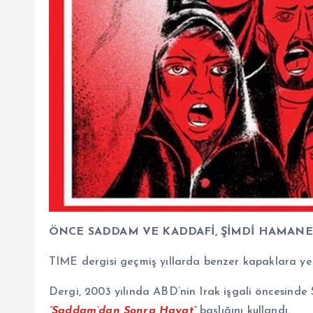
ÖNCE SADDAM VE KADDAFİ, ŞİMDİ HAMAN
TIME dergisi geçmiş yıllarda benzer kapaklara yer
Dergi, 2003 yılında ABD’nin Irak işgali öncesinde
“Saddam’dan Sonra Hayat”
başlığını kullandı.