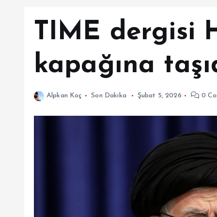
TIME dergisi 
kapağına taşı
Alpkan Koç
Son Dakika
Şubat 5, 2026
0 Co