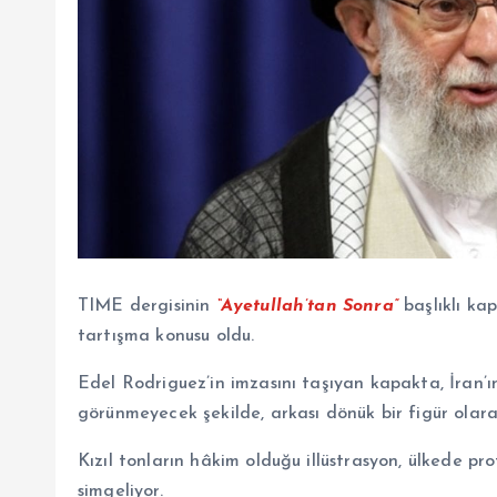
TIME dergisinin
“Ayetullah’tan Sonra”
başlıklı ka
tartışma konusu oldu.
Edel Rodriguez’in imzasını taşıyan kapakta, İran’ı
görünmeyecek şekilde, arkası dönük bir figür olarak
Kızıl tonların hâkim olduğu illüstrasyon, ülkede pro
simgeliyor.