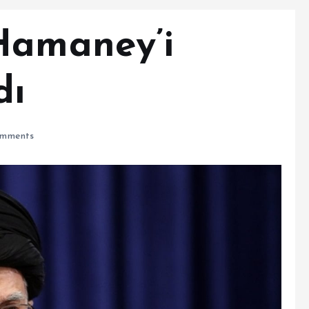
Hamaney’i
dı
mments