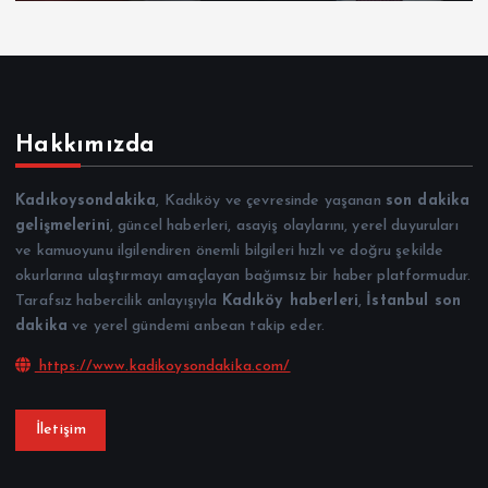
Hakkımızda
Kadıkoysondakika
, Kadıköy ve çevresinde yaşanan
son dakika
gelişmelerini
, güncel haberleri, asayiş olaylarını, yerel duyuruları
ve kamuoyunu ilgilendiren önemli bilgileri hızlı ve doğru şekilde
okurlarına ulaştırmayı amaçlayan bağımsız bir haber platformudur.
Tarafsız habercilik anlayışıyla
Kadıköy haberleri
,
İstanbul son
dakika
ve yerel gündemi anbean takip eder.
https://www.kadikoysondakika.com/
İletişim