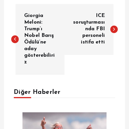
Y
Giorgia
ICE
a
Meloni:
soruşturması
Trump’ı
nda FBI
Nobel Barış
personeli
z
Ödülü’ne
istifa etti
aday
ı
gösterebiliri
z
g
e
Diğer Haberler
z
i
n