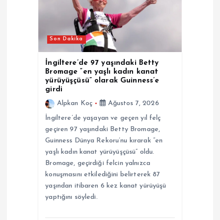
m
e
Son Dakika
s
İngiltere’de 97 yaşındaki Betty
Bromage “en yaşlı kadın kanat
i
yürüyüşçüsü” olarak Guinness’e
girdi
Alpkan Koç
Ağustos 7, 2026
İngiltere’de yaşayan ve geçen yıl felç
geçiren 97 yaşındaki Betty Bromage,
Guinness Dünya Rekoru’nu kırarak “en
yaşlı kadın kanat yürüyüşçüsü” oldu.
Bromage, geçirdiği felcin yalnızca
konuşmasını etkilediğini belirterek 87
yaşından itibaren 6 kez kanat yürüyüşü
yaptığını söyledi.