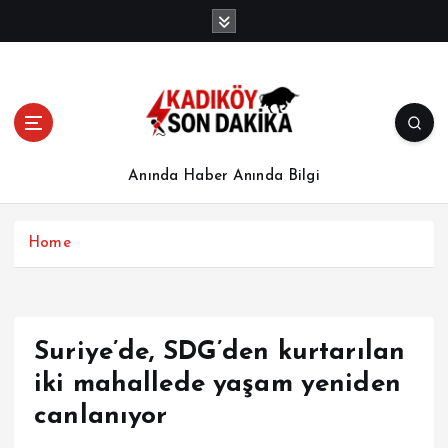
İ
ç
e
r
i
ğ
e
a
Anında Haber Anında Bilgi
t
l
a
Home
Suriye’de, SDG’den kurtarılan
iki mahallede yaşam yeniden
canlanıyor