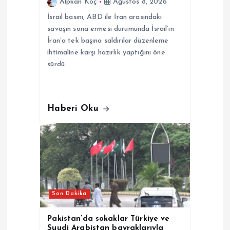
s
Alpkan Koç
Ağustos 8, 2026
İsrail basını, ABD ile İran arasındaki
i
savaşın sona ermesi durumunda İsrail’in
İran’a tek başına saldırılar düzenleme
ihtimaline karşı hazırlık yaptığını öne
sürdü.
Haberi Oku
Son Dakika
Pakistan’da sokaklar Türkiye ve
Suudi Arabistan bayraklarıyla