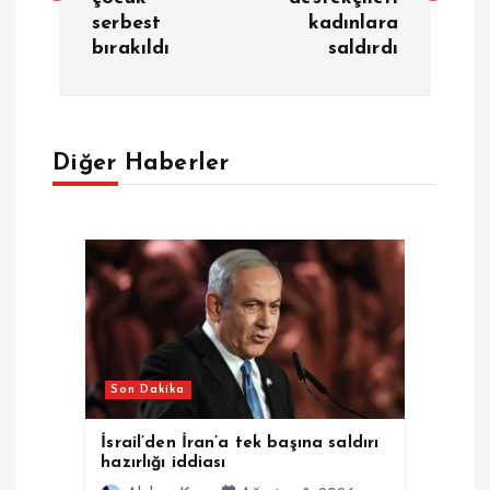
z
serbest
kadınlara
bırakıldı
saldırdı
ı
g
e
Diğer Haberler
z
i
n
m
Son Dakika
e
İsrail’den İran’a tek başına saldırı
hazırlığı iddiası