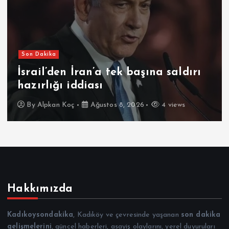
Son Dakika
İsrail’den İran’a tek başına saldırı
hazırlığı iddiası
By
Alpkan Koç
Ağustos 8, 2026
4 views
Hakkımızda
Kadıkoysondakika
, Kadıköy ve çevresinde yaşanan
son dakika
gelişmelerini
, güncel haberleri, asayiş olaylarını, yerel duyuruları