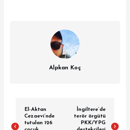
Alpkan Koç
Y
El-Aktan
İngiltere’de
a
Cezaevi’nde
terör örgütü
tutulan 126
PKK/YPG
çocuk
destekçileri