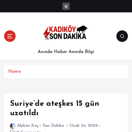
İ
ç
e
r
i
ğ
e
a
Anında Haber Anında Bilgi
t
l
a
Home
Suriye’de ateşkes 15 gün
uzatıldı
Alpkan Koç
Son Dakika
Ocak 24, 2026