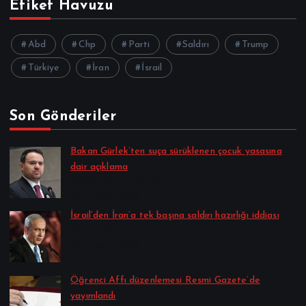
Etiket Havuzu
Abd
Chp
Parti
Saldırı
Trump
Türkiye
İran
İsrail
Son Gönderiler
Bakan Gürlek’ten suça sürüklenen çocuk yasasına
dair açıklama
Alpkan Koç tarafından
Ağustos 8, 2026
İsrail’den İran’a tek başına saldırı hazırlığı iddiası
Alpkan Koç tarafından
Ağustos 8, 2026
Öğrenci Affı düzenlemesi Resmi Gazete’de
yayımlandı