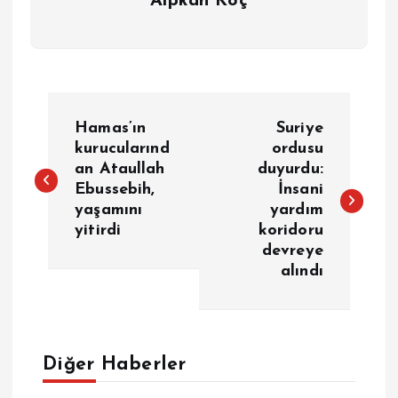
Alpkan Koç
Y
Hamas’ın
Suriye
a
kurucularınd
ordusu
an Ataullah
duyurdu:
Ebussebih,
İnsani
z
yaşamını
yardım
yitirdi
koridoru
ı
devreye
alındı
g
e
Diğer Haberler
z