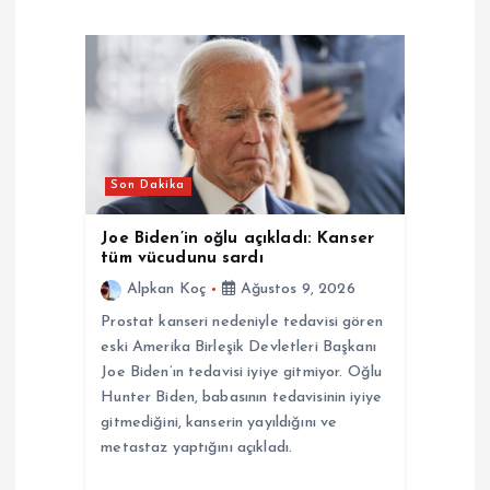
i
n
m
e
Son Dakika
s
Joe Biden’in oğlu açıkladı: Kanser
tüm vücudunu sardı
i
Alpkan Koç
Ağustos 9, 2026
Prostat kanseri nedeniyle tedavisi gören
eski Amerika Birleşik Devletleri Başkanı
Joe Biden’ın tedavisi iyiye gitmiyor. Oğlu
Hunter Biden, babasının tedavisinin iyiye
gitmediğini, kanserin yayıldığını ve
metastaz yaptığını açıkladı.