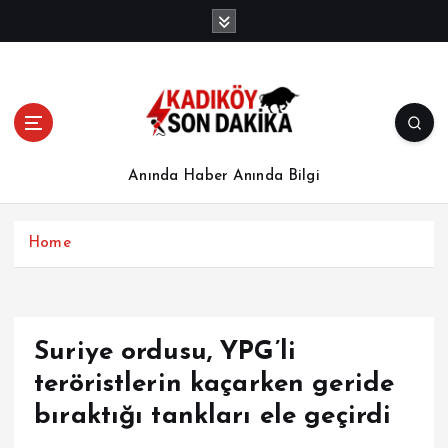
İ
ç
e
r
i
ğ
e
a
Anında Haber Anında Bilgi
t
l
a
Home
Suriye ordusu, YPG’li
teröristlerin kaçarken geride
bıraktığı tankları ele geçirdi