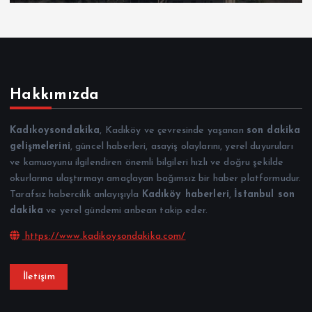
Hakkımızda
Kadıkoysondakika
, Kadıköy ve çevresinde yaşanan
son dakika
gelişmelerini
, güncel haberleri, asayiş olaylarını, yerel duyuruları
ve kamuoyunu ilgilendiren önemli bilgileri hızlı ve doğru şekilde
okurlarına ulaştırmayı amaçlayan bağımsız bir haber platformudur.
Tarafsız habercilik anlayışıyla
Kadıköy haberleri
,
İstanbul son
dakika
ve yerel gündemi anbean takip eder.
https://www.kadikoysondakika.com/
İletişim