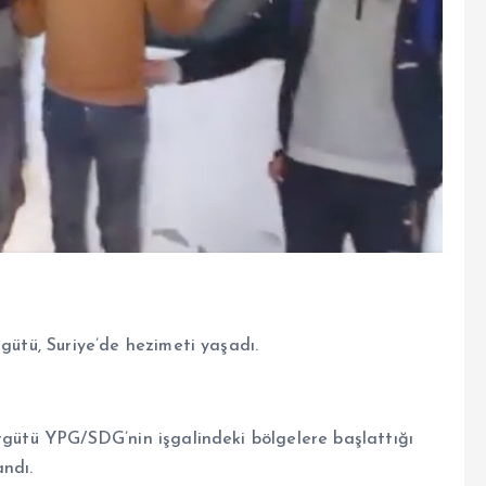
rgütü, Suriye’de hezimeti yaşadı.
örgütü YPG/SDG’nin işgalindeki bölgelere başlattığı
ndı.