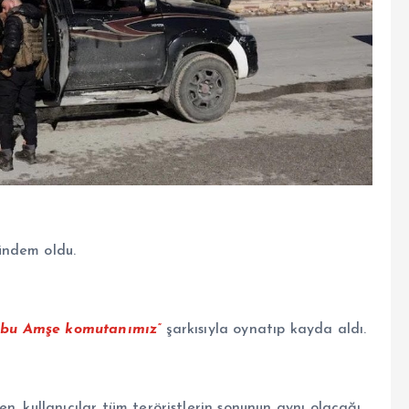
ündem oldu.
Ebu Amşe komutanımız”
şarkısıyla oynatıp kayda aldı.
n, kullanıcılar tüm teröristlerin sonunun aynı olacağı