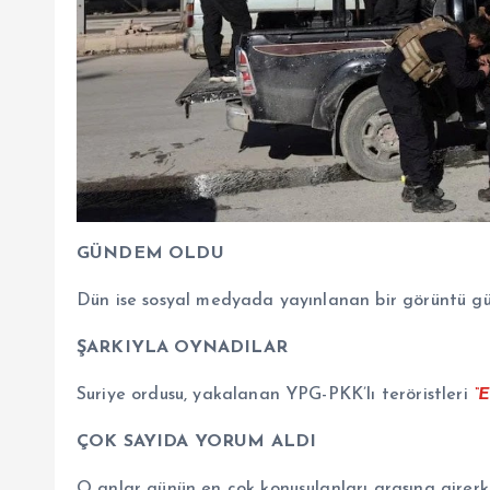
GÜNDEM OLDU
Dün ise sosyal medyada yayınlanan bir görüntü g
ŞARKIYLA OYNADILAR
Suriye ordusu, yakalanan YPG-PKK’lı teröristleri
“
ÇOK SAYIDA YORUM ALDI
O anlar günün en çok konuşulanları arasına girerke