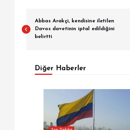
Y
Abbas Arakçi, kendisine iletilen
a
Davos davetinin iptal edildiğini
belirtti
z
ı
Diğer Haberler
g
e
z
Son Dakika