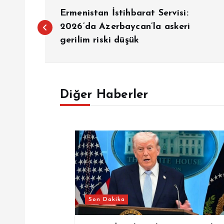
Y
Ermenistan İstihbarat Servisi:
a
2026’da Azerbaycan’la askeri
gerilim riski düşük
z
ı
Diğer Haberler
g
e
z
i
Son Dakika