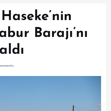
 Haseke’nin
abur Barajı’nı
aldı
omments