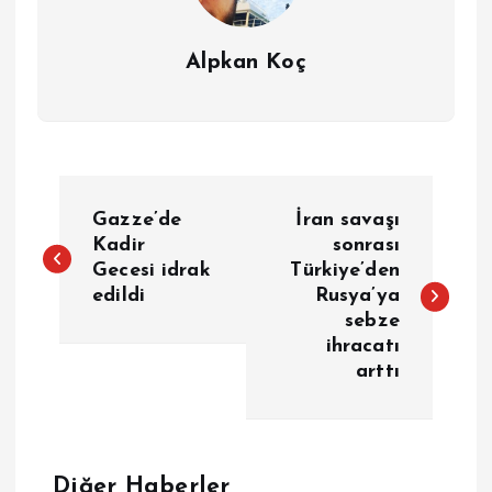
Alpkan Koç
Y
Gazze’de
İran savaşı
a
Kadir
sonrası
Gecesi idrak
Türkiye’den
edildi
Rusya’ya
z
sebze
ihracatı
ı
arttı
g
e
Diğer Haberler