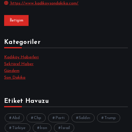
https://www.kadikoysondakika.com/
İletişim
Kategoriler
Kadıköy Haberleri
Sektörel Haber
Gündem
Son Dakika
Etiket Havuzu
Abd
Chp
Parti
Saldırı
Trump
Türkiye
İran
İsrail