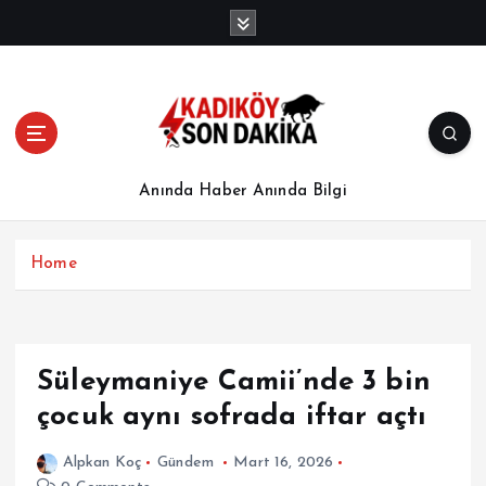
İ
ç
e
r
i
ğ
e
a
Anında Haber Anında Bilgi
t
l
a
Home
Süleymaniye Camii’nde 3 bin
çocuk aynı sofrada iftar açtı
Alpkan Koç
Gündem
Mart 16, 2026