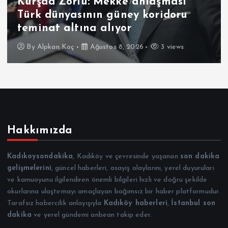
aşması
ridoru
Drone saldırısında hasar
Türk sahipli gemi Samsun
3 views
By
Alpkan Koç
Ağustos 8, 2026
Hakkımızda
Kadıkoysondakika
, Kadıköy ve çevresinde yaşanan
son dakika
gelişmelerini
, güncel haberleri, asayiş olaylarını, yerel duyuruları
ve kamuoyunu ilgilendiren önemli bilgileri hızlı ve doğru şekilde
okurlarına ulaştırmayı amaçlayan bağımsız bir haber platformudur.
Tarafsız habercilik anlayışıyla
Kadıköy haberleri
,
İstanbul son
dakika
ve yerel gündemi anbean takip eder.