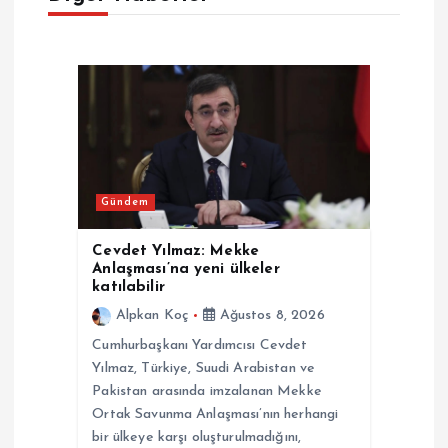
z
i
n
m
Gündem
e
Cevdet Yılmaz: Mekke
s
Anlaşması’na yeni ülkeler
katılabilir
i
Alpkan Koç
Ağustos 8, 2026
Cumhurbaşkanı Yardımcısı Cevdet
Yılmaz, Türkiye, Suudi Arabistan ve
Pakistan arasında imzalanan Mekke
Ortak Savunma Anlaşması’nın herhangi
bir ülkeye karşı oluşturulmadığını,