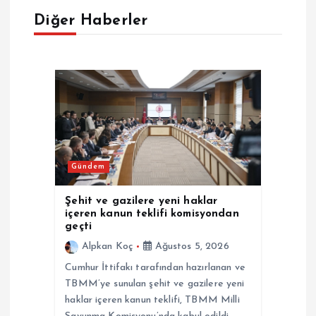
Diğer Haberler
z
i
n
m
e
Gündem
s
Şehit ve gazilere yeni haklar
içeren kanun teklifi komisyondan
i
geçti
Alpkan Koç
Ağustos 5, 2026
Cumhur İttifakı tarafından hazırlanan ve
TBMM’ye sunulan şehit ve gazilere yeni
haklar içeren kanun teklifi, TBMM Milli