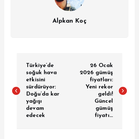
Alpkan Koç
Y
Türkiye’de
26 Ocak
a
soğuk hava
2026 gümüş
etkisini
fiyatları:
sürdürüyor:
Yeni rekor
z
Doğu’da kar
geldi!
yağışı
Güncel
ı
devam
gümüş
edecek
fiyatı…
g
e