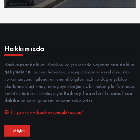
Hakkımızda
Kadıkoysondakika
, Kadıköy ve çevresinde yaşanan
son dakika
gelişmelerini
, güncel haberleri, asayiş olaylarını, yerel duyuruları
ve kamuoyunu ilgilendiren önemli bilgileri hızlı ve doğru şekilde
okurlarına ulaştırmayı amaçlayan bağımsız bir haber platformudur.
Tarafsız habercilik anlayışıyla
Kadıköy haberleri
,
İstanbul son
dakika
ve yerel gündemi anbean takip eder.
https://www.kadikoysondakika.com/
İletişim