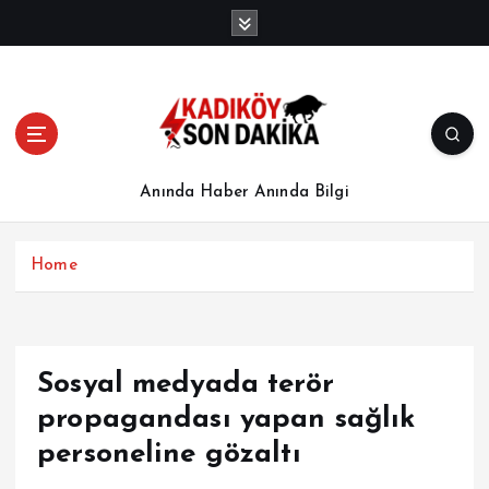
İ
ç
e
r
i
ğ
e
a
Anında Haber Anında Bilgi
t
l
a
Home
Sosyal medyada terör
propagandası yapan sağlık
personeline gözaltı