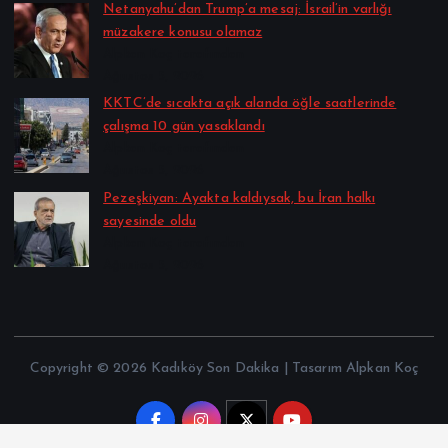
Netanyahu’dan Trump’a mesaj: İsrail’in varlığı
müzakere konusu olamaz
Alpkan Koç tarafından
Ağustos 5, 2026
KKTC’de sıcakta açık alanda öğle saatlerinde
çalışma 10 gün yasaklandı
Alpkan Koç tarafından
Ağustos 5, 2026
Pezeşkiyan: Ayakta kaldıysak, bu İran halkı
sayesinde oldu
Alpkan Koç tarafından
Ağustos 5, 2026
Copyright © 2026 Kadıköy Son Dakika | Tasarım Alpkan Koç