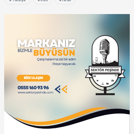
Türkiye
İran
İsrail