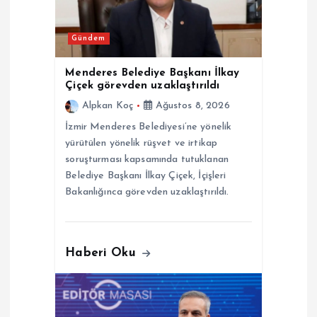
m
e
Gündem
s
Menderes Belediye Başkanı İlkay
Çiçek görevden uzaklaştırıldı
i
Alpkan Koç
Ağustos 8, 2026
İzmir Menderes Belediyesi’ne yönelik
yürütülen yönelik rüşvet ve irtikap
soruşturması kapsamında tutuklanan
Belediye Başkanı İlkay Çiçek, İçişleri
Bakanlığınca görevden uzaklaştırıldı.
Haberi Oku