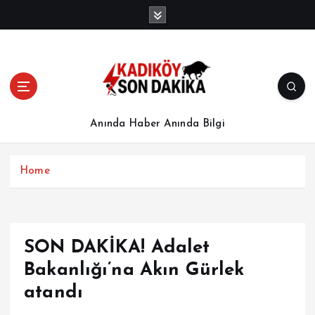
İ
ç
e
r
i
ğ
e
a
Anında Haber Anında Bilgi
t
l
a
Home
SON DAKİKA! Adalet
Bakanlığı’na Akın Gürlek
atandı