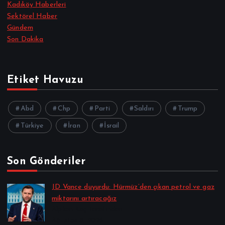
Kadıköy Haberleri
Sektörel Haber
Gündem
Son Dakika
Etiket Havuzu
Abd
Chp
Parti
Saldırı
Trump
Türkiye
İran
İsrail
Son Gönderiler
JD Vance duyurdu: Hürmüz’den çıkan petrol ve gaz
miktarını artıracağız
Alpkan Koç tarafından
Ağustos 8, 2026