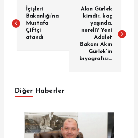
Y
İçişleri
Akın Gürlek
a
Bakanlığı’na
kimdir, kaç
Mustafa
yaşında,
Çiftçi
nereli? Yeni
z
atandı
Adalet
Bakanı Akın
ı
Gürlek’in
biyografisi…
g
e
Diğer Haberler
z
i
n