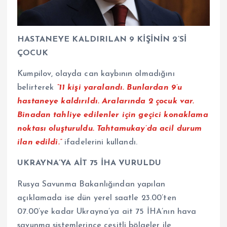
HASTANEYE KALDIRILAN 9 KİŞİNİN 2’Sİ
ÇOCUK
Kumpilov, olayda can kaybının olmadığını
belirterek
“11 kişi yaralandı. Bunlardan 9’u
hastaneye kaldırıldı. Aralarında 2 çocuk var.
Binadan tahliye edilenler için geçici konaklama
noktası oluşturuldu. Tahtamukay’da acil durum
ilan edildi.”
ifadelerini kullandı.
UKRAYNA’YA AİT 75 İHA VURULDU
Rusya Savunma Bakanlığından yapılan
açıklamada ise dün yerel saatle 23.00’ten
07.00’ye kadar Ukrayna’ya ait 75 İHA’nın hava
savunma sistemlerince çeşitli bölgeler ile