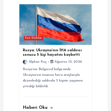
m
e
s
Son Dakika
i
Rusya: Ukrayna’nın İHA saldırısı
sonucu 5 kişi hayatını kaybetti
Alpkan Koç
Ağustos 10, 2026
Rusya’nın Belgorod bölgesinde
Ukrayna’nın insansız hava araçlarıyla
düzenlediği saldırıda 5 kişinin yaşamını
yitirdiği bildirildi.
Haberi Oku