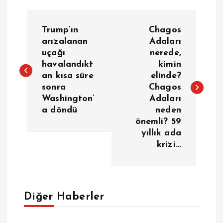
Y
Trump’ın
Chagos
a
arızalanan
Adaları
uçağı
nerede,
havalandıkt
kimin
z
an kısa süre
elinde?
sonra
Chagos
ı
Washington’
Adaları
a döndü
neden
g
önemli? 59
yıllık ada
e
krizi…
z
i
Diğer Haberler
n