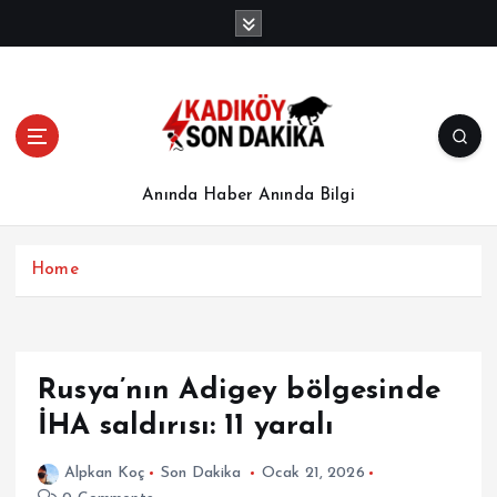
İ
ç
e
r
i
ğ
e
a
Anında Haber Anında Bilgi
t
l
a
Home
Rusya’nın Adigey bölgesinde
İHA saldırısı: 11 yaralı
Alpkan Koç
Son Dakika
Ocak 21, 2026