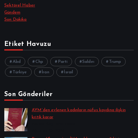
Sektörel Haber
Gündem
Son Dakika
Etiket Havuzu
Abd
Chp
Parti
Saldırı
Trump
Türkiye
İran
İsrail
Son Gönderiler
AYM’den evlenen kadınların nüfus kaydına ilişkin
kritik karar
Alpkan Koç tarafından
Ağustos 10, 2026