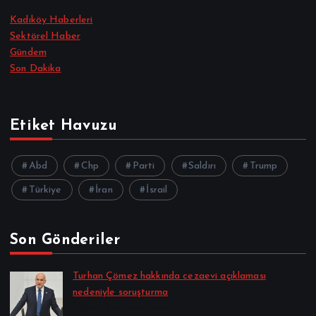
Kadıköy Haberleri
Sektörel Haber
Gündem
Son Dakika
Etiket Havuzu
Abd
Chp
Parti
Saldırı
Trump
Türkiye
İran
İsrail
Son Gönderiler
Turhan Çömez hakkında cezaevi açıklaması
nedeniyle soruşturma
Alpkan Koç tarafından