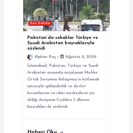
n
m
Son Dakika
e
Pakistan’da sokaklar Türkiye ve
Suudi Arabistan bayraklarıyla
s
süslendi
Alpkan Koç
Ağustos 8, 2026
i
İslamabad, Pakistan, Türkiye ve Suudi
Arabistan arasında imzalanan Mekke
Ortak Savunma Anlaşması’nı kutlamak
amacıyla ışıklandırıldı ve devlet
kurumlarının ve idari merkezlerin yer
aldığı Anayasa Caddesi 3 ülkenin
bayrakları ile süslendi.
Haberi Oku