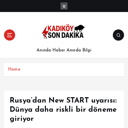
İ
ç
e
r
i
ğ
e
a
Anında Haber Anında Bilgi
t
l
a
Home
Rusya’dan New START uyarısı:
Dünya daha riskli bir döneme
giriyor