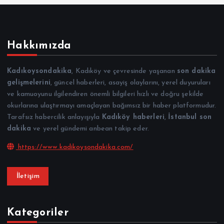
Hakkımızda
Kadıkoysondakika
, Kadıköy ve çevresinde yaşanan
son dakika
gelişmelerini
, güncel haberleri, asayiş olaylarını, yerel duyuruları
ve kamuoyunu ilgilendiren önemli bilgileri hızlı ve doğru şekilde
okurlarına ulaştırmayı amaçlayan bağımsız bir haber platformudur.
Tarafsız habercilik anlayışıyla
Kadıköy haberleri
,
İstanbul son
dakika
ve yerel gündemi anbean takip eder.
https://www.kadikoysondakika.com/
İletişim
Kategoriler