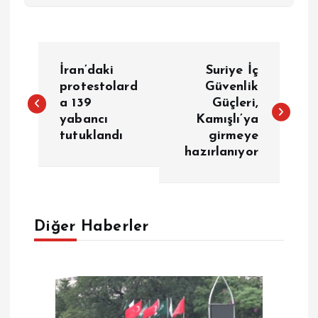
Y
İran’daki
Suriye İç
a
protestolard
Güvenlik
a 139
Güçleri,
yabancı
Kamışlı’ya
z
tutuklandı
girmeye
hazırlanıyor
ı
g
e
Diğer Haberler
z
i