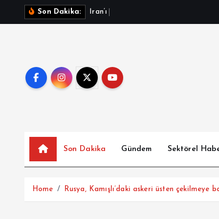
İ
İ
r
a
n
’
ı
d
e
v
i
r
m
e
p
Son Dakika:
ç
e
r
i
ğ
e
a
t
l
a
Son Dakika
Gündem
Sektörel Hab
Home
Rusya, Kamışlı’daki askeri üsten çekilmeye b