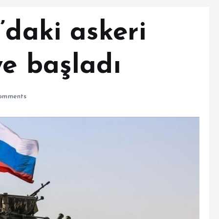
’daki askeri
ye başladı
omments