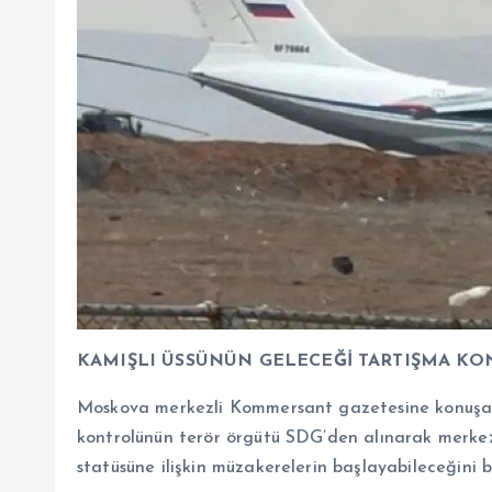
KAMIŞLI ÜSSÜNÜN GELECEĞİ TARTIŞMA K
Moskova merkezli Kommersant gazetesine konuşan Su
kontrolünün terör örgütü SDG’den alınarak merkez
statüsüne ilişkin müzakerelerin başlayabileceğini be