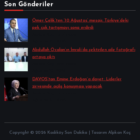
Son Gönderiler
Ömer Çelik’ten ’10 Ağustos’ mesajı: Türkiye’deki
pek çok tartışmayı sona erdirdi
Alpkan Koç tarafından
Ağustos 10, 2026
Abdullah Öcalan’ın İmralı’da çektirilen aile fotoğrafı
ortaya çıktı
Alpkan Koç tarafından
Ağustos 10, 2026
DAVOS’tan Emine Erdoğan’a davet: Liderler
zirvesinde açılış konuşması yapacak
Alpkan Koç tarafından
Ağustos 10, 2026
Copyright © 2026 Kadıköy Son Dakika | Tasarım Alpkan Koç