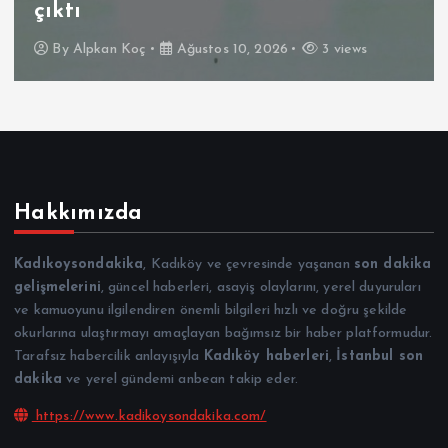
çıktı
By
Alpkan Koç
Ağustos 10, 2026
3 views
Hakkımızda
Kadıkoysondakika
, Kadıköy ve çevresinde yaşanan
son dakika
gelişmelerini
, güncel haberleri, asayiş olaylarını, yerel duyuruları
ve kamuoyunu ilgilendiren önemli bilgileri hızlı ve doğru şekilde
okurlarına ulaştırmayı amaçlayan bağımsız bir haber platformudur.
Tarafsız habercilik anlayışıyla
Kadıköy haberleri
,
İstanbul son
dakika
ve yerel gündemi anbean takip eder.
https://www.kadikoysondakika.com/