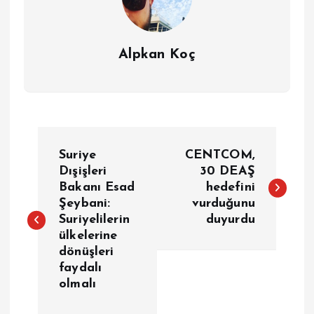
Alpkan Koç
Y
Suriye
CENTCOM,
a
Dışişleri
30 DEAŞ
Bakanı Esad
hedefini
Şeybani:
vurduğunu
z
Suriyelilerin
duyurdu
ülkelerine
ı
dönüşleri
faydalı
g
olmalı