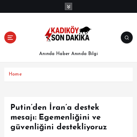
İ
ç
e
r
i
ğ
e
a
Anında Haber Anında Bilgi
t
l
a
Home
Putin’den İran’a destek
mesajı: Egemenliğini ve
güvenliğini destekliyoruz