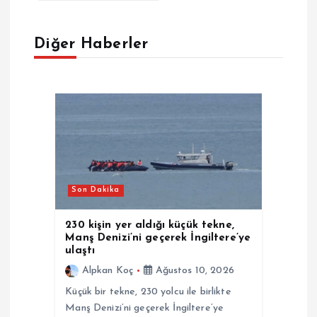
e
z
Diğer Haberler
i
n
m
e
Son Dakika
s
230 kişin yer aldığı küçük tekne,
i
Manş Denizi’ni geçerek İngiltere’ye
ulaştı
Alpkan Koç
Ağustos 10, 2026
Küçük bir tekne, 230 yolcu ile birlikte
Manş Denizi’ni geçerek İngiltere’ye