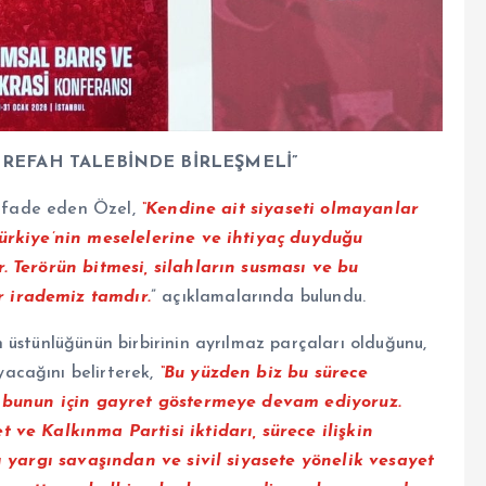
REFAH TALEBİNDE BİRLEŞMELİ”
u ifade eden Özel,
“Kendine ait siyaseti olmayanlar
Türkiye’nin meselelerine ve ihtiyaç duyduğu
. Terörün bitmesi, silahların susması ve bu
 irademiz tamdır.
” açıklamalarında bulundu.
 üstünlüğünün birbirinin ayrılmaz parçaları olduğunu,
acağını belirterek,
“Bu yüzden biz bu sürece
e bunun için gayret göstermeye devam ediyoruz.
 ve Kalkınma Partisi iktidarı, sürece ilişkin
ı yargı savaşından ve sivil siyasete yönelik vesayet