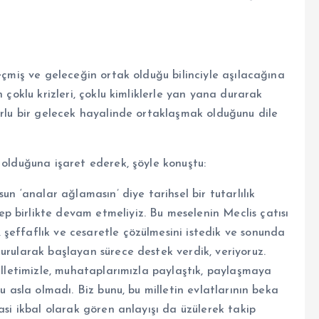
eçmiş ve geleceğin ortak olduğu bilinciyle aşılacağına
 çoklu krizleri, çoklu kimliklerle yan yana durarak
urlu bir gelecek hayalinde ortaklaşmak olduğunu dile
 olduğuna işaret ederek, şöyle konuştu:
un ‘analar ağlamasın’ diye tarihsel bir tutarlılık
 birlikte devam etmeliyiz. Bu meselenin Meclis çatısı
şeffaflık ve cesaretle çözülmesini istedik ve sonunda
urularak başlayan sürece destek verdik, veriyoruz.
milletimizle, muhataplarımızla paylaştık, paylaşmaya
u asla olmadı. Biz bunu, bu milletin evlatlarının beka
asi ikbal olarak gören anlayışı da üzülerek takip