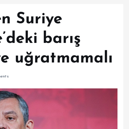
n Suriye
e’deki barış
eye uğratmamalı
ents