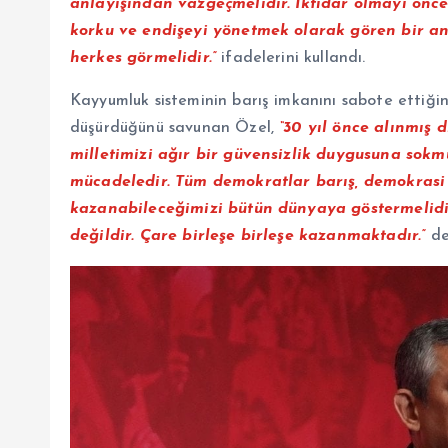
anlayışından vazgeçmelidir. İktidar olmayı önce
korku ve endişeyi yönetmek olarak gören bir anl
herkes görmelidir.”
ifadelerini kullandı.
Kayyumluk sisteminin barış imkanını sabote ettiğin
düşürdüğünü savunan Özel,
“30 yıl önce alınmış d
milletimizi ağır bir güvensizlik duygusuna sokm
mücadeledir. Tüm demokratlar barış, demokrasi v
kazanabileceğimizi bütün dünyaya göstermelid
değildir. Çare birleşe birleşe kazanmaktadır.”
de