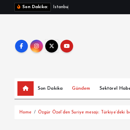
İ
İ
s
t
a
n
b
u
l
’
d
a
i
n
ş
a
a
t
Son Dakika:
ç
e
r
i
ğ
e
a
t
l
a
Son Dakika
Gündem
Sektörel Hab
Home
Özgür Özel’den Suriye mesajı: Türkiye’deki b