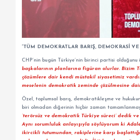
“TÜM DEMOKRATLAR BARIŞ, DEMOKRASİ VE 
CHP’nin bugün Türkiye’nin birinci partisi olduğun
başkalarının planlarına figüran olurlar. Bizim 
çözümlere dair kendi müstakil siyasetimiz vardır
meselenin demokratik zeminde çözülmesine dair
Özel, toplumsal barış, demokratikleşme ve hukukun
biri olmadan diğerinin hiçbir zaman tamamlanmay
‘terörsüz ve demokratik Türkiye süreci’ dedik v
Aynı sorumluluk anlayışıyla söylüyorum ki Adalet
ikircikli tutumundan, rakiplerine karşı başlattığ