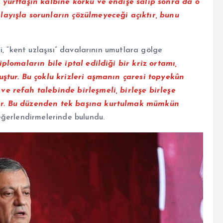
 yurttaşın kalbine korku ve endişe salıp sonra da o
ayışla sorunların çözülmeyeceği açıktır, bunu
i, “kent uzlaşısı” davalarının umutlara gölge
iplomaların bile iptal edildiği bir kriz ortamı,
uştur. Bu çoklu krizleri aşmanın çaresi topyekûn
e refah talebinde birleşmeli, birleşe birleşe
ir. Bu düzenden tek başına kurtulmak mümkün
ğerlendirmelerinde bulundu.