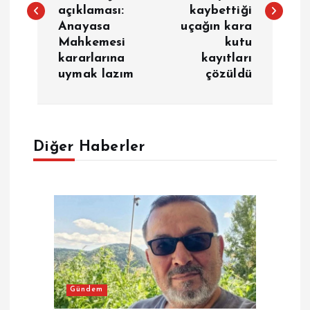
z
açıklaması:
kaybettiği
Anayasa
uçağın kara
ı
Mahkemesi
kutu
kararlarına
kayıtları
g
uymak lazım
çözüldü
e
z
Diğer Haberler
i
n
m
e
Gündem
s