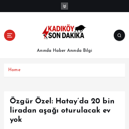
İ
ç
e
r
i
ğ
e
a
Anında Haber Anında Bilgi
t
l
a
Home
Özgür Özel: Hatay’da 20 bin
liradan aşağı oturulacak ev
yok