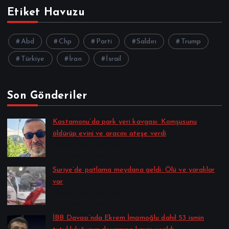
Etiket Havuzu
Abd
Chp
Parti
Saldırı
Trump
Türkiye
İran
İsrail
Son Gönderiler
Kastamonu’da park yeri kavgası: Komşusunu
öldürüp evini ve aracını ateşe verdi
Alpkan Koç tarafından
Ağustos 6, 2026
Suriye’de patlama meydana geldi: Ölü ve yaralılar
var
Alpkan Koç tarafından
Ağustos 6, 2026
İBB Davası’nda Ekrem İmamoğlu dahil 53 ismin