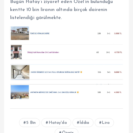
Bugün Hatay’ı ziyaret eden Özel’in bulunduğu
kentte 10 bin liranın altında birçok dairenin
listelendiği görülmekte.
5 Bin
Hatay'da
İddia
Lira
Özgür