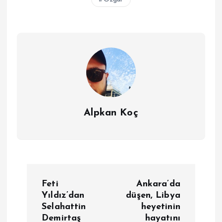
Alpkan Koç
Y
Feti
Ankara’da
a
Yıldız’dan
düşen, Libya
Selahattin
heyetinin
Demirtaş
hayatını