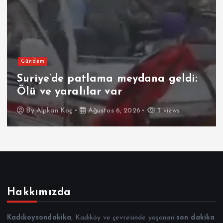
Gündem
Suriye’de patlama meydana geldi:
Ölü ve yaralılar var
By
Alpkan Koç
Ağustos 6, 2026
3 views
Hakkımızda
Kadıkoysondakika
, Kadıköy ve çevresinde yaşanan
son dakika