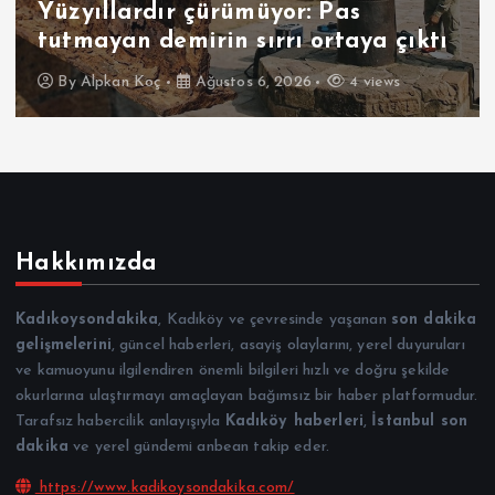
Yüzyıllardır çürümüyor: Pas
tutmayan demirin sırrı ortaya çıktı
By
Alpkan Koç
Ağustos 6, 2026
4 views
Hakkımızda
Kadıkoysondakika
, Kadıköy ve çevresinde yaşanan
son dakika
gelişmelerini
, güncel haberleri, asayiş olaylarını, yerel duyuruları
ve kamuoyunu ilgilendiren önemli bilgileri hızlı ve doğru şekilde
okurlarına ulaştırmayı amaçlayan bağımsız bir haber platformudur.
Tarafsız habercilik anlayışıyla
Kadıköy haberleri
,
İstanbul son
dakika
ve yerel gündemi anbean takip eder.
https://www.kadikoysondakika.com/