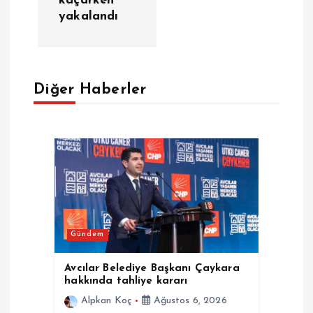
kaçarken
yakalandı
e
z
Diğer Haberler
i
n
m
e
s
Gündem
i
Avcılar Belediye Başkanı Çaykara
hakkında tahliye kararı
Alpkan Koç
Ağustos 6, 2026