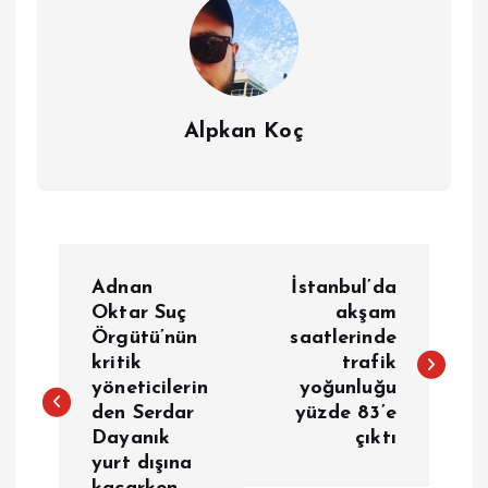
Alpkan Koç
Y
Adnan
İstanbul’da
a
Oktar Suç
akşam
Örgütü’nün
saatlerinde
kritik
trafik
z
yöneticilerin
yoğunluğu
den Serdar
yüzde 83’e
ı
Dayanık
çıktı
yurt dışına
g