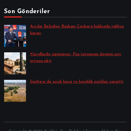
Son Gönderiler
Avcılar Belediye Başkanı Çaykara hakkında tahliye
kararı
Alpkan Koç tarafından
Ağustos 6, 2026
Yüzyıllardır çürümüyor: Pas tutmayan demirin sırrı
ortaya çıktı
Alpkan Koç tarafından
Ağustos 6, 2026
İngiltere’de sıcak hava ve kuraklık parkları sararttı
Alpkan Koç tarafından
Ağustos 6, 2026