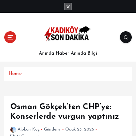
İ
ç
e
r
i
ğ
e
a
Anında Haber Anında Bilgi
t
l
a
Home
Osman Gökçek’ten CHP’ye:
Konserlerde vurgun yaptınız
Alpkan Koç
Gündem
Ocak 23, 2026