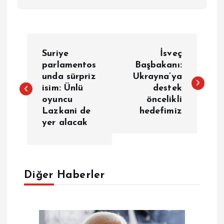
Y
Suriye
İsveç
a
parlamentos
Başbakanı:
unda sürpriz
Ukrayna’ya
isim: Ünlü
destek
z
oyuncu
öncelikli
Lazkani de
hedefimiz
ı
yer alacak
g
e
Diğer Haberler
z
i