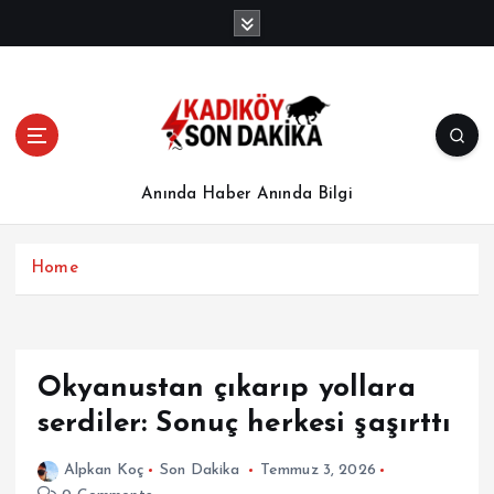
İ
ç
e
r
i
ğ
e
a
Anında Haber Anında Bilgi
t
l
a
Home
Okyanustan çıkarıp yollara
serdiler: Sonuç herkesi şaşırttı
Alpkan Koç
Son Dakika
Temmuz 3, 2026