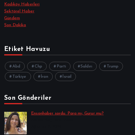
Kadıköy Haberleri
Sektörel Haber
Gündem
Son Dakika
Etiket Havuzu
Abd
Chp
Parti
Saldırı
Trump
Türkiye
İran
İsrail
Son Gönderiler
Ensonhaber sordu: Para mı, Gurur mu?
Alpkan Koç tarafından
Ağustos 9, 2026