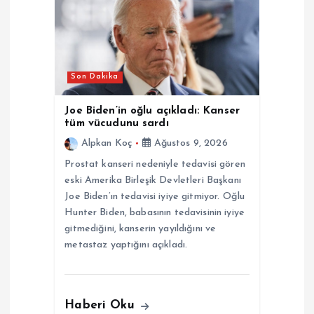
n
m
Son Dakika
e
Joe Biden’in oğlu açıkladı: Kanser
s
tüm vücudunu sardı
Alpkan Koç
Ağustos 9, 2026
i
Prostat kanseri nedeniyle tedavisi gören
eski Amerika Birleşik Devletleri Başkanı
Joe Biden’ın tedavisi iyiye gitmiyor. Oğlu
Hunter Biden, babasının tedavisinin iyiye
gitmediğini, kanserin yayıldığını ve
metastaz yaptığını açıkladı.
Haberi Oku