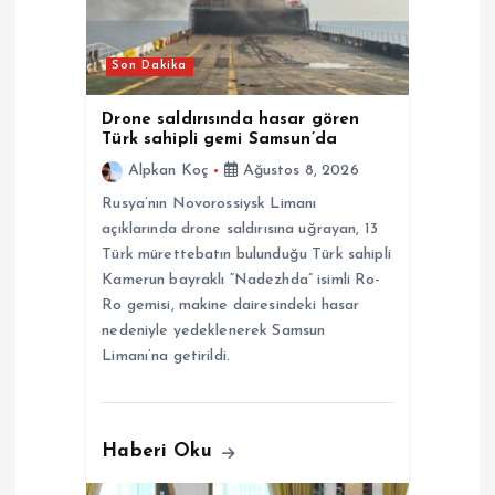
m
Son Dakika
e
Drone saldırısında hasar gören
s
Türk sahipli gemi Samsun’da
Alpkan Koç
Ağustos 8, 2026
i
Rusya’nın Novorossiysk Limanı
açıklarında drone saldırısına uğrayan, 13
Türk mürettebatın bulunduğu Türk sahipli
Kamerun bayraklı “Nadezhda” isimli Ro-
Ro gemisi, makine dairesindeki hasar
nedeniyle yedeklenerek Samsun
Limanı’na getirildi.
Haberi Oku