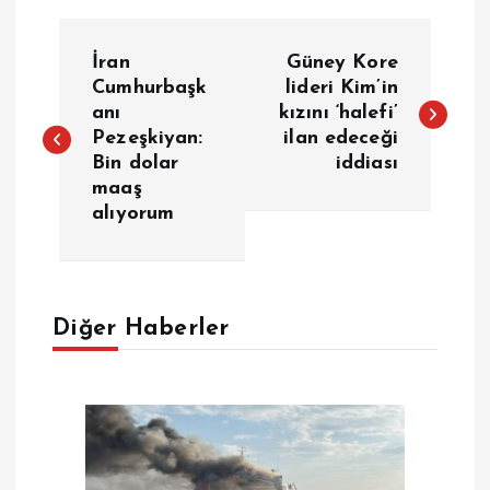
Y
İran
Güney Kore
a
Cumhurbaşk
lideri Kim’in
anı
kızını ‘halefi’
Pezeşkiyan:
ilan edeceği
z
Bin dolar
iddiası
maaş
ı
alıyorum
g
e
Diğer Haberler
z
i
n