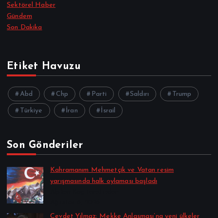
Sektörel Haber
Gündem
Son Dakika
Etiket Havuzu
Abd
Chp
Parti
Saldırı
Trump
Türkiye
İran
İsrail
Son Gönderiler
Kahramanım Mehmetçik ve Vatan resim
yarışmasında halk oylaması başladı
Alpkan Koç tarafından
Ağustos 8, 2026
Cevdet Yılmaz: Mekke Anlaşması’na yeni ülkeler