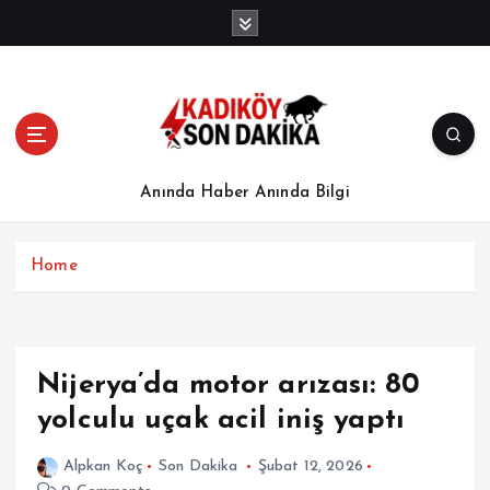
İ
ç
e
r
i
ğ
e
a
Anında Haber Anında Bilgi
t
l
a
Home
Nijerya’da motor arızası: 80
yolculu uçak acil iniş yaptı
Alpkan Koç
Son Dakika
Şubat 12, 2026