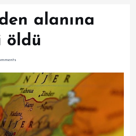
den alanına
i öldü
omments