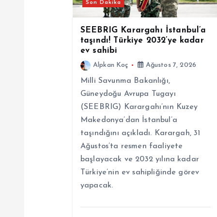
Son Dakika
i
SEEBRIG Karargahı İstanbul’a
n
taşındı! Türkiye 2032’ye kadar
ev sahibi
m
Alpkan Koç
Ağustos 7, 2026
Milli Savunma Bakanlığı,
e
Güneydoğu Avrupa Tugayı
(SEEBRIG) Karargahı’nın Kuzey
s
Makedonya’dan İstanbul’a
taşındığını açıkladı. Karargah, 31
i
Ağustos’ta resmen faaliyete
başlayacak ve 2032 yılına kadar
Türkiye’nin ev sahipliğinde görev
yapacak.