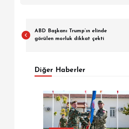
Y
ABD Başkanı Trump’ın elinde
a
görülen morluk dikkat çekti
z
Diğer Haberler
ı
g
e
z