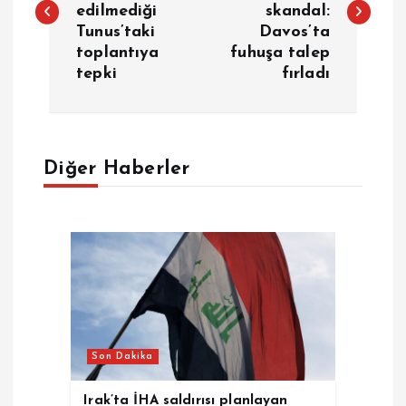
edilmediği
skandal:
z
Tunus’taki
Davos’ta
toplantıya
fuhuşa talep
ı
tepki
fırladı
g
e
Diğer Haberler
z
i
n
m
Son Dakika
e
Irak’ta İHA saldırısı planlayan