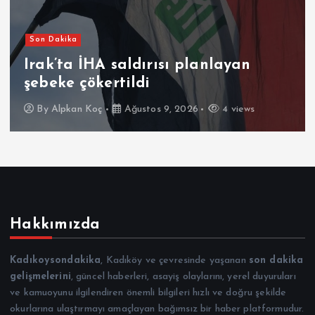
Son Dakika
Irak’ta İHA saldırısı planlayan
şebeke çökertildi
By
Alpkan Koç
Ağustos 9, 2026
4 views
Hakkımızda
Kadıkoysondakika
, Kadıköy ve çevresinde yaşanan
son dakika
gelişmelerini
, güncel haberleri, asayiş olaylarını, yerel duyuruları
ve kamuoyunu ilgilendiren önemli bilgileri hızlı ve doğru şekilde
okurlarına ulaştırmayı amaçlayan bağımsız bir haber platformudur.