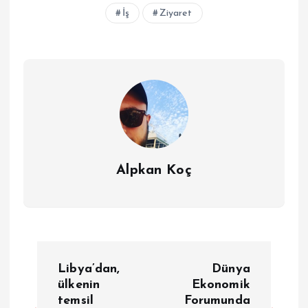
İş
Ziyaret
Alpkan Koç
Y
Libya’dan,
Dünya
a
ülkenin
Ekonomik
temsil
Forumunda