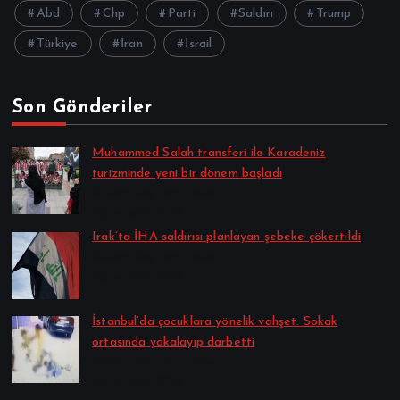
Abd
Chp
Parti
Saldırı
Trump
Türkiye
İran
İsrail
Son Gönderiler
Muhammed Salah transferi ile Karadeniz
turizminde yeni bir dönem başladı
Alpkan Koç tarafından
Ağustos 9, 2026
Irak’ta İHA saldırısı planlayan şebeke çökertildi
Alpkan Koç tarafından
Ağustos 9, 2026
İstanbul’da çocuklara yönelik vahşet: Sokak
ortasında yakalayıp darbetti
Alpkan Koç tarafından
Ağustos 9, 2026