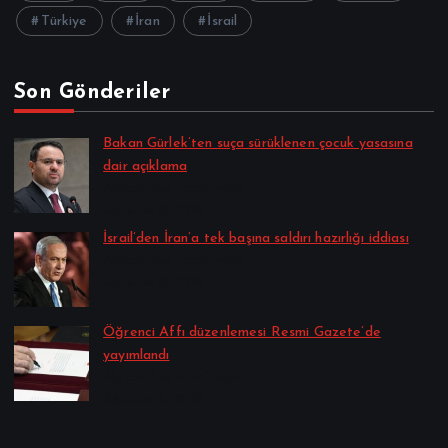
Türkiye
İran
İsrail
Son Gönderiler
Bakan Gürlek’ten suça sürüklenen çocuk yasasına
dair açıklama
Alpkan Koç tarafından
Ağustos 8, 2026
İsrail’den İran’a tek başına saldırı hazırlığı iddiası
Alpkan Koç tarafından
Ağustos 8, 2026
Öğrenci Affı düzenlemesi Resmi Gazete’de
yayımlandı
Alpkan Koç tarafından
Ağustos 8, 2026