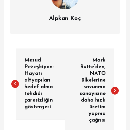
Alpkan Koç
Y
Mesud
Mark
a
Pezeşkiyan:
Rutte’den,
Hayati
NATO
altyapıları
ülkelerine
z
hedef alma
savunma
tehdidi
sanayisine
ı
çaresizliğin
daha hızlı
göstergesi
üretim
g
yapma
çağrısı
e