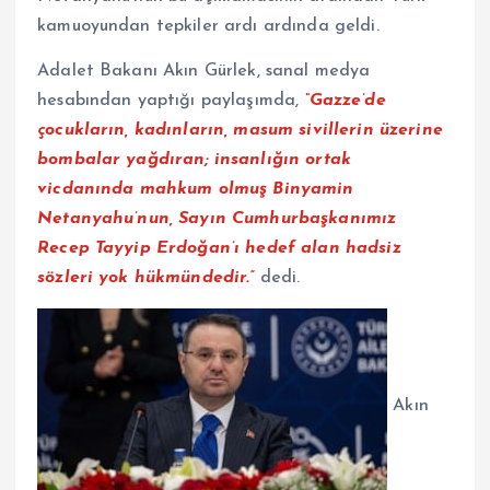
kamuoyundan tepkiler ardı ardında geldi.
Adalet Bakanı Akın Gürlek, sanal medya
hesabından yaptığı paylaşımda,
“Gazze’de
çocukların, kadınların, masum sivillerin üzerine
bombalar yağdıran; insanlığın ortak
vicdanında mahkum olmuş Binyamin
Netanyahu’nun, Sayın Cumhurbaşkanımız
Recep Tayyip Erdoğan’ı hedef alan hadsiz
sözleri yok hükmündedir.”
dedi.
Akın