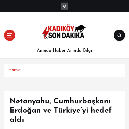
İ
ç
e
r
i
ğ
e
a
Anında Haber Anında Bilgi
t
l
a
Home
Netanyahu, Cumhurbaşkanı
Erdoğan ve Türkiye’yi hedef
aldı