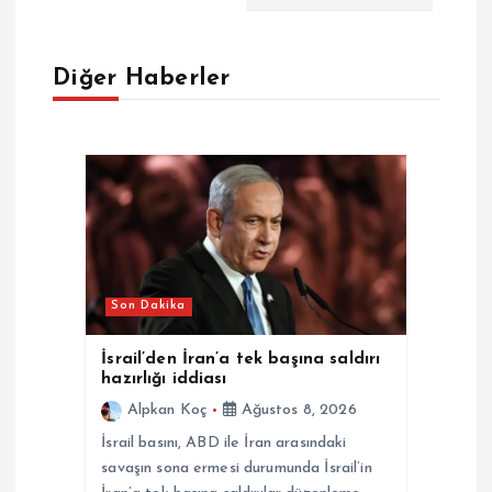
z
Diğer Haberler
i
n
m
e
s
Son Dakika
i
İsrail’den İran’a tek başına saldırı
hazırlığı iddiası
Alpkan Koç
Ağustos 8, 2026
İsrail basını, ABD ile İran arasındaki
savaşın sona ermesi durumunda İsrail’in