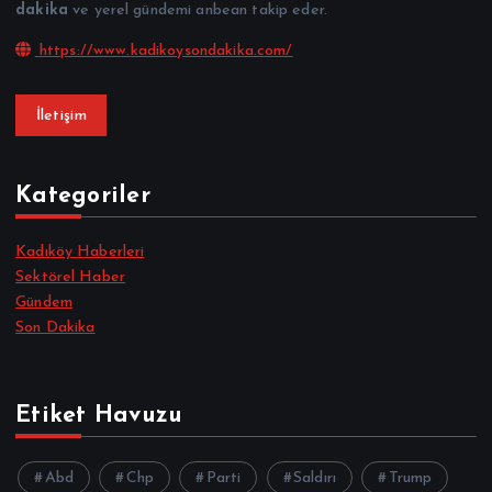
dakika
ve yerel gündemi anbean takip eder.
https://www.kadikoysondakika.com/
İletişim
Kategoriler
Kadıköy Haberleri
Sektörel Haber
Gündem
Son Dakika
Etiket Havuzu
Abd
Chp
Parti
Saldırı
Trump