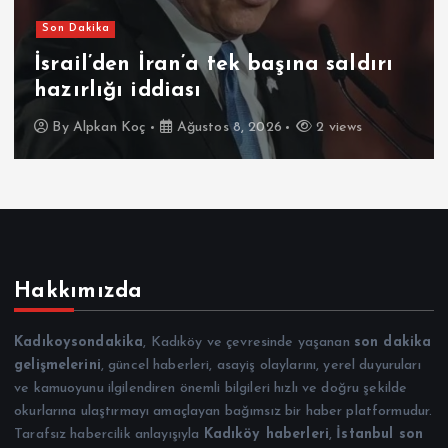
Gündem
Öğrenci Affı düzenlemesi Resmi
Gazete’de yayımlandı
By
Alpkan Koç
Ağustos 8, 2026
3 views
Hakkımızda
Kadıkoysondakika
, Kadıköy ve çevresinde yaşanan
son dakika
gelişmelerini
, güncel haberleri, asayiş olaylarını, yerel duyuruları
ve kamuoyunu ilgilendiren önemli bilgileri hızlı ve doğru şekilde
okurlarına ulaştırmayı amaçlayan bağımsız bir haber platformudur.
Tarafsız habercilik anlayışıyla
Kadıköy haberleri
,
İstanbul son