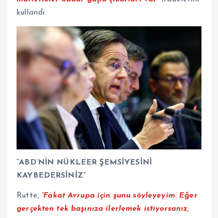
kullandı.
“ABD’NİN NÜKLEER ŞEMSİYESİNİ
KAYBEDERSİNİZ”
Rutte,
“Fakat Avrupa için şunu söyleyeyim. Eğer
gerçekten tek başınıza ilerlemek istiyorsanız,