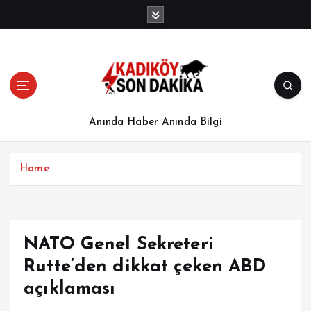
İ
ç
e
r
i
ğ
e
a
Anında Haber Anında Bilgi
t
l
a
Home
NATO Genel Sekreteri
Rutte’den dikkat çeken ABD
açıklaması