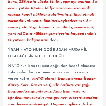
bunu GSYH’nin yüzde 5’i ile yapmayı unutun. Bu
oran, yüzde 10 olur. Milyarlarca euroya mal
olacak kendi nükleer kabiliyetinizi inşa etmek
zorunda kalırsınız. Bunları kaybedersiniz. Bu
senaryoda özgürlüğümüzün nihai güvencesini,
yani ABD’nin nükleer şemsiyesini kaybedersiniz.
O yüzden bol şanslar”
dedi.
“İRAN NATO’NUN DOĞRUDAN MÜDAHİL
OLACAĞI BİR MESELE DEĞİL”
NATO’nun İran rejimini doğrudan hedef almasını
talep eden bir parlamenterin sorusuna cevap
veren Rutte,
“NATO olarak İran’la ancak İran’ın
Kuzey Kore, Rusya ve Çin’le birlikte çalıştığı
bağlamda ilgileniyoruz. Ama İran’ın kendi
içindeki mevcut duruma gelince, elbette bundan
son derece endişeliyiz. Hepimiz öyleyiz, fakat