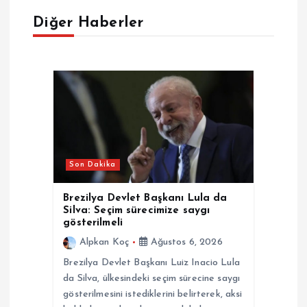
Diğer Haberler
z
i
n
m
e
Son Dakika
s
Brezilya Devlet Başkanı Lula da
Silva: Seçim sürecimize saygı
i
gösterilmeli
Alpkan Koç
Ağustos 6, 2026
Brezilya Devlet Başkanı Luiz Inacio Lula
da Silva, ülkesindeki seçim sürecine saygı
gösterilmesini istediklerini belirterek, aksi