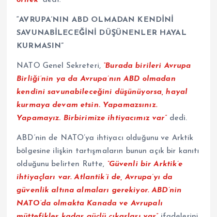
“AVRUPA’NIN ABD OLMADAN KENDİNİ
SAVUNABİLECEĞİNİ DÜŞÜNENLER HAYAL
KURMASIN”
NATO Genel Sekreteri,
“Burada birileri Avrupa
Birliği’nin ya da Avrupa’nın ABD olmadan
kendini savunabileceğini düşünüyorsa, hayal
kurmaya devam etsin. Yapamazsınız.
Yapamayız. Birbirimize ihtiyacımız var”
dedi.
ABD’nin de NATO’ya ihtiyacı olduğunu ve Arktik
bölgesine ilişkin tartışmaların bunun açık bir kanıtı
olduğunu belirten Rutte,
“Güvenli bir Arktik’e
ihtiyaçları var. Atlantik’i de, Avrupa’yı da
güvenlik altına almaları gerekiyor. ABD’nin
NATO’da olmakta Kanada ve Avrupalı
müttefikler kadar güçlü çıkarları var”
ifadelerini