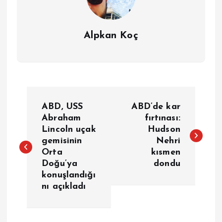
Alpkan Koç
Y
ABD, USS
ABD’de kar
a
Abraham
fırtınası:
Lincoln uçak
Hudson
gemisinin
Nehri
z
Orta
kısmen
Doğu’ya
dondu
ı
konuşlandığı
nı açıkladı
g
e