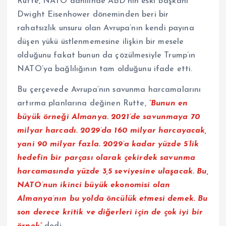
Rutte, NATO dahilinde ABD’nin eski Başkanı
Dwight Eisenhower döneminden beri bir
rahatsızlık unsuru olan Avrupa’nın kendi payına
düşen yükü üstlenmemesine ilişkin bir mesele
olduğunu fakat bunun da çözülmesiyle Trump’ın
NATO’ya bağlılığının tam olduğunu ifade etti.
Bu çerçevede Avrupa’nın savunma harcamalarını
artırma planlarına değinen Rutte,
“Bunun en
büyük örneği Almanya. 2021’de savunmaya 70
milyar harcadı. 2029’da 160 milyar harcayacak,
yani 90 milyar fazla. 2029’a kadar yüzde 5’lik
hedefin bir parçası olarak çekirdek savunma
harcamasında yüzde 3,5 seviyesine ulaşacak. Bu,
NATO’nun ikinci büyük ekonomisi olan
Almanya’nın bu yolda öncülük etmesi demek. Bu
son derece kritik ve diğerleri için de çok iyi bir
örnek”
dedi.