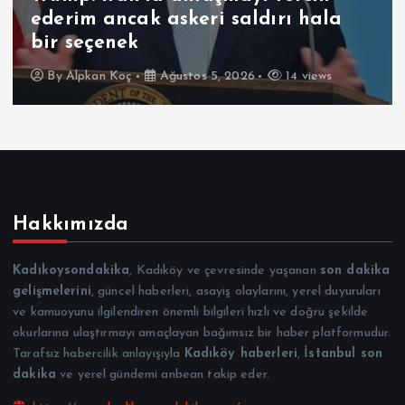
ırı hala
ABD’de silahlı saldırı düz
Ölü ve yaralılar var
14 views
By
Alpkan Koç
Ağustos 5, 2026
Hakkımızda
Kadıkoysondakika
, Kadıköy ve çevresinde yaşanan
son dakika
gelişmelerini
, güncel haberleri, asayiş olaylarını, yerel duyuruları
ve kamuoyunu ilgilendiren önemli bilgileri hızlı ve doğru şekilde
okurlarına ulaştırmayı amaçlayan bağımsız bir haber platformudur.
Tarafsız habercilik anlayışıyla
Kadıköy haberleri
,
İstanbul son
dakika
ve yerel gündemi anbean takip eder.