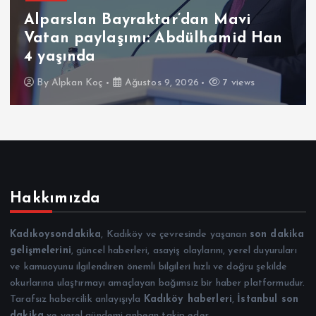
Alparslan Bayraktar’dan Mavi
Vatan paylaşımı: Abdülhamid Han
4 yaşında
By
Alpkan Koç
Ağustos 9, 2026
7 views
Hakkımızda
Kadıkoysondakika
, Kadıköy ve çevresinde yaşanan
son dakika
gelişmelerini
, güncel haberleri, asayiş olaylarını, yerel duyuruları
ve kamuoyunu ilgilendiren önemli bilgileri hızlı ve doğru şekilde
okurlarına ulaştırmayı amaçlayan bağımsız bir haber platformudur.
Tarafsız habercilik anlayışıyla
Kadıköy haberleri
,
İstanbul son
dakika
ve yerel gündemi anbean takip eder.