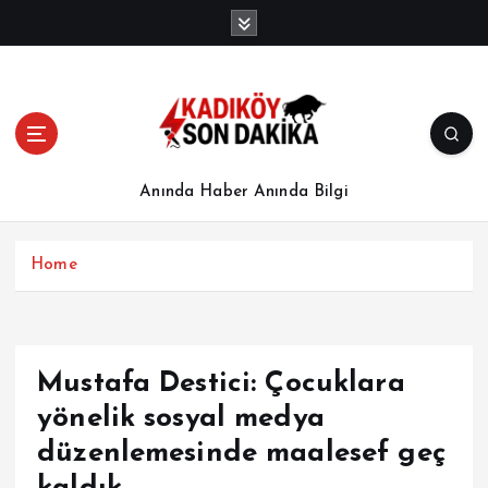
İ
ç
e
r
i
ğ
e
a
Anında Haber Anında Bilgi
t
l
a
Home
Mustafa Destici: Çocuklara
yönelik sosyal medya
düzenlemesinde maalesef geç