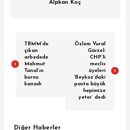
Alpkan Koç
Y
TBMM’de
Özlem Vural
a
çıkan
Gürzel:
arbedede
CHP’li
Mahmut
meclis
z
Tanal’ın
üyeleri
burnu
‘Beykoz’daki
ı
kanadı
pasta büyük
hepimize
g
yeter’ dedi
e
z
Diğer Haberler