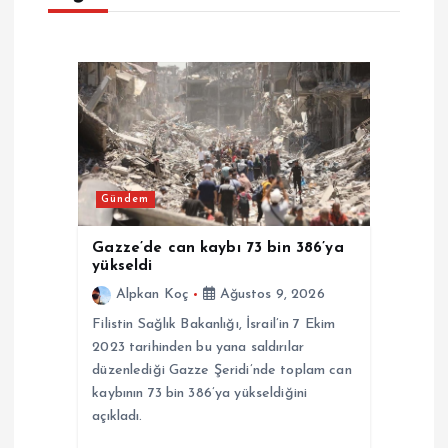
i
n
m
e
Gündem
s
Gazze’de can kaybı 73 bin 386’ya
i
yükseldi
Alpkan Koç
Ağustos 9, 2026
Filistin Sağlık Bakanlığı, İsrail’in 7 Ekim
2023 tarihinden bu yana saldırılar
düzenlediği Gazze Şeridi’nde toplam can
kaybının 73 bin 386’ya yükseldiğini
açıkladı.