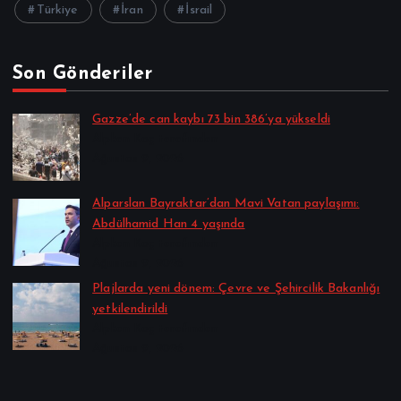
Türkiye
İran
İsrail
Son Gönderiler
Gazze’de can kaybı 73 bin 386’ya yükseldi
Alpkan Koç tarafından
Ağustos 9, 2026
Alparslan Bayraktar’dan Mavi Vatan paylaşımı:
Abdülhamid Han 4 yaşında
Alpkan Koç tarafından
Ağustos 9, 2026
Plajlarda yeni dönem: Çevre ve Şehircilik Bakanlığı
yetkilendirildi
Alpkan Koç tarafından
Ağustos 9, 2026