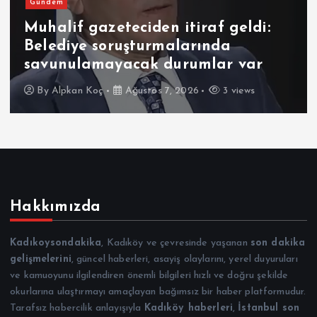
Gündem
Muhalif gazeteciden itiraf geldi:
Belediye soruşturmalarında
savunulamayacak durumlar var
By
Alpkan Koç
Ağustos 7, 2026
3 views
Hakkımızda
Kadıkoysondakika
, Kadıköy ve çevresinde yaşanan
son dakika
gelişmelerini
, güncel haberleri, asayiş olaylarını, yerel duyuruları
ve kamuoyunu ilgilendiren önemli bilgileri hızlı ve doğru şekilde
okurlarına ulaştırmayı amaçlayan bağımsız bir haber platformudur.
Tarafsız habercilik anlayışıyla
Kadıköy haberleri
,
İstanbul son