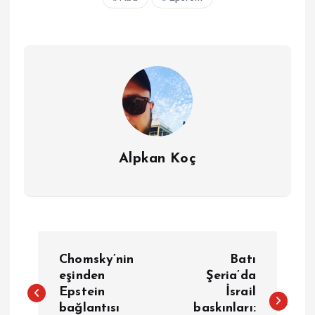
Alpkan Koç
Y
Chomsky’nin
Batı
a
eşinden
Şeria’da
Epstein
İsrail
bağlantısı
baskınları: