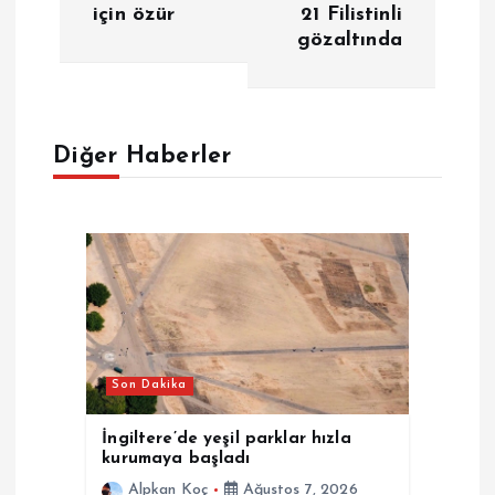
z
için özür
21 Filistinli
gözaltında
ı
g
e
Diğer Haberler
z
i
n
m
Son Dakika
e
İngiltere’de yeşil parklar hızla
kurumaya başladı
s
Alpkan Koç
Ağustos 7, 2026