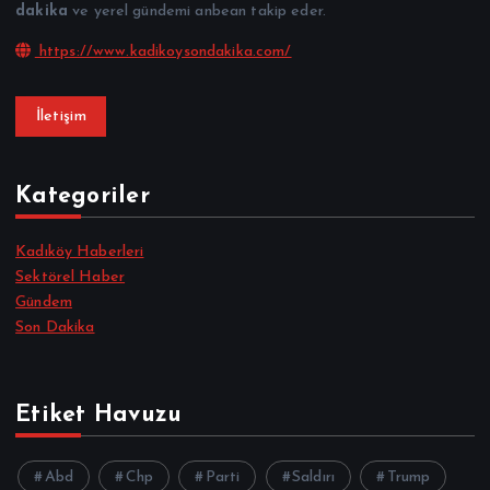
dakika
ve yerel gündemi anbean takip eder.
https://www.kadikoysondakika.com/
İletişim
Kategoriler
Kadıköy Haberleri
Sektörel Haber
Gündem
Son Dakika
Etiket Havuzu
Abd
Chp
Parti
Saldırı
Trump