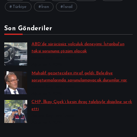
Türkiye
İran
İsrail
Son Gönderiler
ABD’de sürücüsüz yolculuk deneyimi: İstanbul’un
taksi sorununa çözüm olacak
Alpkan Koç tarafından
Ağustos 7, 2026
Muhalif gazeteciden itiraf geldi: Belediye
soruşturmalarında savunulamayacak durumlar var
Alpkan Koç tarafından
Ağustos 7, 2026
CHP, İlkay Çiçek’i kesin ihraç talebiyle disipline sevk
etti
Alpkan Koç tarafından
Ağustos 7, 2026