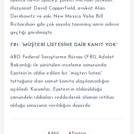
oyuncu Kevin Spacey, şarkıcı Michael Jackson,
illüzyonist David Copperfield, avukat Alan
Dershowitz ve eski New Mexico Valisi Bill
Richardson gibi çok sayıda tanınmış ismin adının
geçtiği görülmüştü.
FBI: “MÜŞTERİ LİSTESİNE DAİR KANIT YOK”
ABD Federal Soruşturma Bürosu (FBI), Adalet
Bakanlığı ile yürütülen inceleme sonucunda
Epstein’in iddia edilen bir “müşteri listesi”
tuttuğuna dair somut kanıta ulaşılamadığını
açıkladı. Kurumlar, Epstein’in öldürüldüğü
yönündeki iddiaları reddederek ölümün intihar
olduğu sonucuna varıldığını duyurdu.
Abd
Epstein