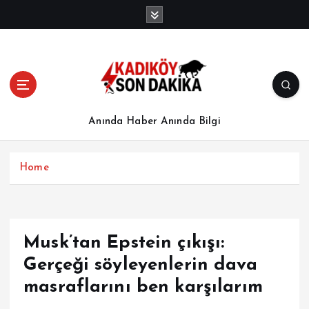
İ
ç
e
r
i
ğ
e
a
Anında Haber Anında Bilgi
t
l
a
Home
Musk’tan Epstein çıkışı:
Gerçeği söyleyenlerin dava
masraflarını ben karşılarım