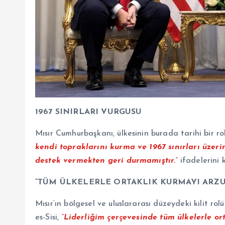
1967 SINIRLARI VURGUSU
Mısır Cumhurbaşkanı, ülkesinin burada tarihi bir ro
kendi topraklarını kurma ve 1967 sınırları üzer
destek vermekten geri durmamıştır.”
ifadelerini k
“TÜM ÜLKELERLE ORTAKLIK KURMAYI ARZ
Mısır’ın bölgesel ve uluslararası düzeydeki kilit r
es-Sisi,
“Liderliğim çerçevesinde tüm ülkelerle or