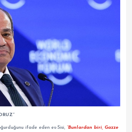
ORUZ”
oğurduğunu ifade eden es-Sisi,
“Bunlardan biri, Gazze