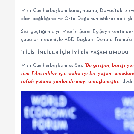
Mısır Cumhurbaşkanı konuşmasına, Davos’taki zirve
olan bağlılığına ve Orta Doğu’nun istikrarına ilişki
Sisi, geçtiğimiz yıl Mısır’ın Şarm Eş-Şeyh kentind
çabaları nedeniyle ABD Başkanı Donald Trump’a t
“FİLİSTİNLİLER İÇİN İYİ BİR YAŞAM UMUDU”
Mısır Cumhurbaşkanı es-Sisi,
“Bu girişim, barışı y
tüm Filistinliler için daha iyi bir yaşam umud
refah yoluna yönlendirmeyi amaçlamıştır.”
dedi.