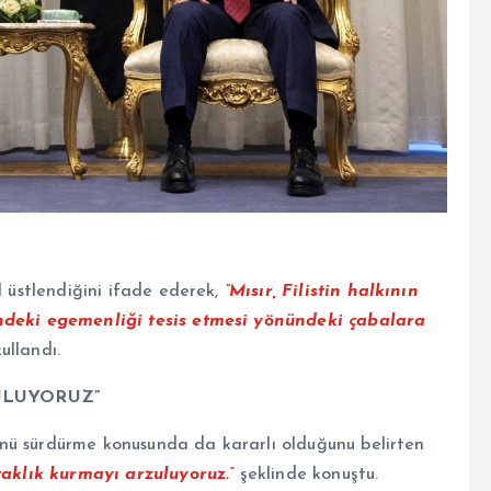
l üstlendiğini ifade ederek,
“Mısır, Filistin halkının
indeki egemenliği tesis etmesi yönündeki çabalara
ullandı.
ULUYORUZ”
olünü sürdürme konusunda da kararlı olduğunu belirten
taklık kurmayı arzuluyoruz.”
şeklinde konuştu.