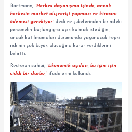
Bartmann,
“Herkes dayanışma içinde, ancak
herkesin market alışverişi yapması ve kirasını
ödemesi gerekiyor”
dedi ve şubelerinden birindeki
personelin başlangıçta açık kalmak istediğini,
ancak katılmamaları durumunda yaşanacak tepki
riskinin çok büyük olacağına karar verdiklerini
belirtti.
Restoran sahibi,
“Ekonomik açıdan, bu işim için
ciddi bir darbe,”
ifadelerini kullandı.