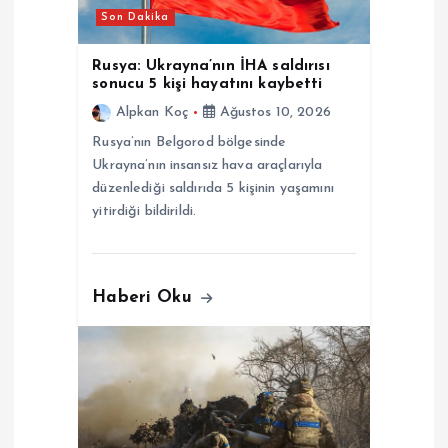
m
Son Dakika
e
Rusya: Ukrayna’nın İHA saldırısı
sonucu 5 kişi hayatını kaybetti
s
Alpkan Koç
Ağustos 10, 2026
Rusya’nın Belgorod bölgesinde
i
Ukrayna’nın insansız hava araçlarıyla
düzenlediği saldırıda 5 kişinin yaşamını
yitirdiği bildirildi.
Haberi Oku