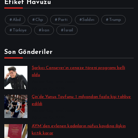
Etiket Havuzu
Abd
Chp
Parti
Saldırı
Trump
Türkiye
İran
İsrail
Son Gönderiler
Şarkıcı Cansever’ın cenaze töreni programı belli
oldu
Alpkan Koç tarafından
Ağustos 10, 2026
Çin’de Yunus Tayfunu: 1 milyondan fazla kişi tahliye
edildi
Alpkan Koç tarafından
Ağustos 10, 2026
AYM’den evlenen kadınların nüfus kaydına ilişkin
kritik karar