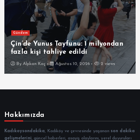
Gündem
Çin’de Yunus Tayfunu: 1 milyondan
fazla kişi tahliye edildi
By
Alpkan Koç
Ağustos 10, 2026
2 views
Hakkımızda
Kadıkoysondakika
, Kadıköy ve çevresinde yaşanan
son dakika
gelişmelerini
, güncel haberleri, asayiş olaylarını, yerel duyuruları