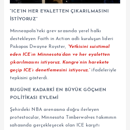
“ICE’IN HER EYALETTEN ÇIKARILMASINI
İSTİYORUZ”
Minneapolis’teki grev sırasında yerel halkı
destekleyen Faith in Action adlı kuruluşun lideri
Piskopos Dwayne Royster,
“Yetkisini suistimal
eden ICE’ın Minnesota’dan ve her eyaletten
çıkarılmasını istiyoruz. Kongre’nin harekete
geçip ICE’ı denetlemesini istiyoruz.”
ifadeleriyle
tepkisini gösterdi.
BUGÜNE KADARKİ EN BÜYÜK GÖÇMEN
POLİTİKASI EYLEMİ
Şehirdeki NBA arenasına doğru ilerleyen
protestocular, Minnesota Timberwolves takımının
sahasında gerçekleşecek olan ICE karşıtı