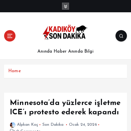
İ
ç
e
r
i
ğ
e
a
Anında Haber Anında Bilgi
t
l
a
Home
Minnesota’da yüzlerce işletme
ICE’ı protesto ederek kapandı
Alpkan Koç
Son Dakika
Ocak 24, 2026