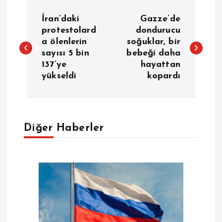
Y
İran’daki
Gazze’de
a
protestolard
dondurucu
a ölenlerin
soğuklar, bir
sayısı 5 bin
bebeği daha
z
137’ye
hayattan
yükseldi
kopardı
ı
g
e
Diğer Haberler
z
i
n