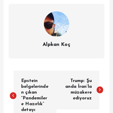
Alpkan Koç
Y
Epstein
Trump: Şu
a
belgelerinde
anda İran’la
n çıkan
müzakere
“Pandemiler
ediyoruz
z
e Hazırlık”
detayı