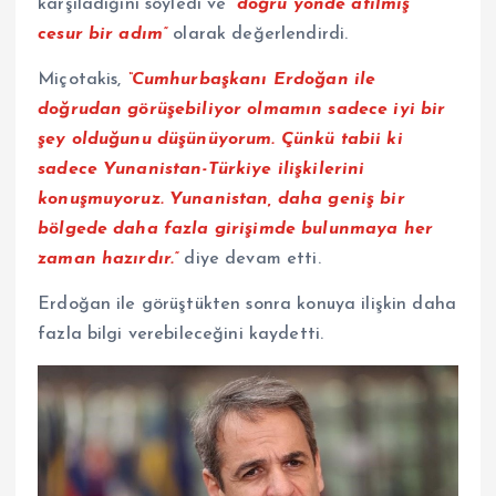
karşıladığını söyledi ve
“doğru yönde atılmış
cesur bir adım”
olarak değerlendirdi.
Miçotakis,
“Cumhurbaşkanı Erdoğan ile
doğrudan görüşebiliyor olmamın sadece iyi bir
şey olduğunu düşünüyorum. Çünkü tabii ki
sadece Yunanistan-Türkiye ilişkilerini
konuşmuyoruz. Yunanistan, daha geniş bir
bölgede daha fazla girişimde bulunmaya her
zaman hazırdır.”
diye devam etti.
Erdoğan ile görüştükten sonra konuya ilişkin daha
fazla bilgi verebileceğini kaydetti.