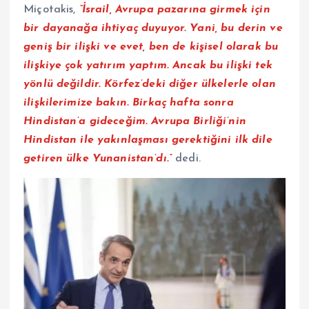
Miçotakis,
“İsrail, Avrupa pazarına girmek için
bir dayanağa ihtiyaç duyuyor. Yani, bu derin ve
geniş bir ilişki ve evet, ben de kişisel olarak bu
ilişkiye çok yatırım yaptım. Ancak bu ilişki tek
yönlü değildir. Körfez’deki diğer ülkelerle olan
ilişkilerimize bakın. Birkaç hafta sonra
Hindistan’a gideceğim. Avrupa Birliği’nin
Hindistan ile yakınlaşması gerektiğini ilk dile
getiren ülke Yunanistan’dı.”
dedi.