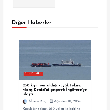
ı
g
e
Diğer Haberler
z
i
n
m
Son Dakika
e
230 kişin yer aldığı küçük tekne,
Manş Denizi’ni geçerek İngiltere’ye
s
ulaştı
Alpkan Koç
Ağustos 10, 2026
i
Küçük bir tekne, 230 yolcu ile birlikte