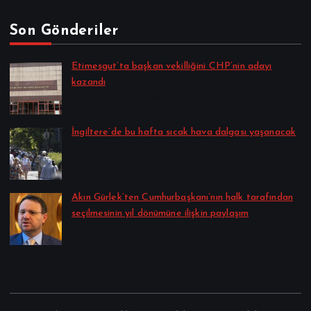
Son Gönderiler
Etimesgut’ta başkan vekilliğini CHP’nin adayı
kazandı
Alpkan Koç tarafından
Ağustos 10, 2026
İngiltere’de bu hafta sıcak hava dalgası yaşanacak
Alpkan Koç tarafından
Ağustos 10, 2026
Akın Gürlek’ten Cumhurbaşkanı’nın halk tarafından
seçilmesinin yıl dönümüne ilişkin paylaşım
Alpkan Koç tarafından
Ağustos 10, 2026