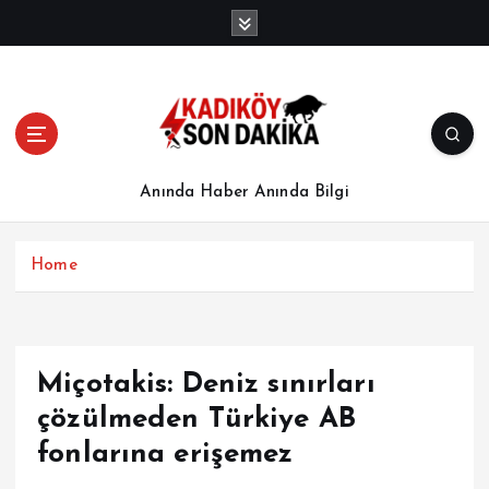
İ
ç
e
r
i
ğ
e
a
Anında Haber Anında Bilgi
t
l
a
Home
Miçotakis: Deniz sınırları
çözülmeden Türkiye AB
fonlarına erişemez