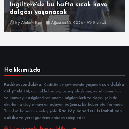
İngiltere’de bu hafta sıcak hava
dalgası yaşanacak
By
Alpkan Koç
Ağustos 10, 2026
2 views
Hakkımızda
Kadıkoysondakika
, Kadıköy ve çevresinde yaşanan
son dakika
gelişmelerini
, güncel haberleri, asayiş olaylarını, yerel duyuruları
ve kamuoyunu ilgilendiren önemli bilgileri hızlı ve doğru şekilde
okurlarına ulaştırmayı amaçlayan bağımsız bir haber platformudur.
Tarafsız habercilik anlayışıyla
Kadıköy haberleri
,
İstanbul son
dakika
ve yerel gündemi anbean takip eder.
https://www.kadikoysondakika.com/