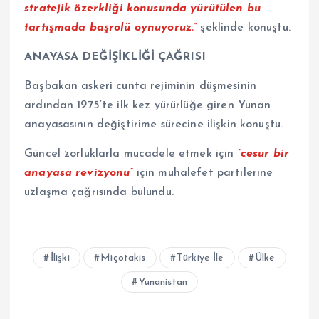
stratejik özerkliği konusunda yürütülen bu
tartışmada başrolü oynuyoruz.”
şeklinde konuştu.
ANAYASA DEĞİŞİKLİĞİ ÇAĞRISI
Başbakan askeri cunta rejiminin düşmesinin
ardından 1975’te ilk kez yürürlüğe giren Yunan
anayasasının değiştirime sürecine ilişkin konuştu.
Güncel zorluklarla mücadele etmek için
“cesur bir
anayasa revizyonu”
için muhalefet partilerine
uzlaşma çağrısında bulundu.
İlişki
Miçotakis
Türkiye İle
Ülke
Yunanistan