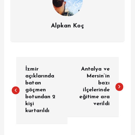
Alpkan Koç
Y
İzmir
Antalya ve
a
açıklarında
Mersin’in
batan
bazı
göçmen
ilçelerinde
z
botundan 2
eğitime ara
kişi
verildi
ı
kurtarıldı
g