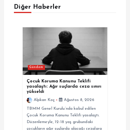
e
Diğer Haberler
z
i
n
m
Gündem
e
Çocuk Koruma Kanunu Teklifi
s
yasalaştı: Ağır suçlarda ceza sınırı
yükseldi
i
Alpkan Koç
Ağustos 8, 2026
TBMM Genel Kurulu’nda kabul edilen
Çocuk Koruma Kanunu Teklifi yasalaştı.
Düzenlemeyle, 12-18 yaş grubundaki
çocukların ağır suçlarda alacağı cezalara