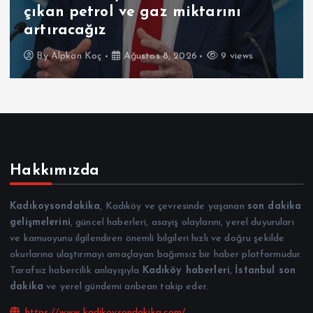
çıkan petrol ve gaz miktarını
artıracağız
By
Alpkan Koç
Ağustos 8, 2026
9 views
Hakkımızda
Kadıkoysondakika
, Kadıköy ve çevresinde yaşanan
son dakika
gelişmelerini
, güncel haberleri, asayiş olaylarını, yerel duyuruları
ve kamuoyunu ilgilendiren önemli bilgileri hızlı ve doğru şekilde
okurlarına ulaştırmayı amaçlayan bağımsız bir haber platformudur.
Tarafsız habercilik anlayışıyla
Kadıköy haberleri
,
İstanbul son
dakika
ve yerel gündemi anbean takip eder.
https://www.kadikoysondakika.com/