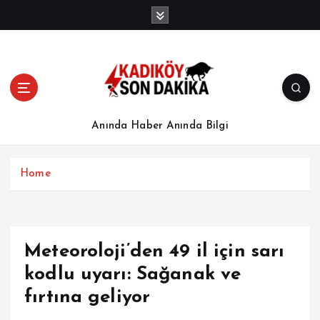
İ
ç
e
r
i
ğ
e
a
Anında Haber Anında Bilgi
t
l
a
Home
Meteoroloji’den 49 il için sarı
kodlu uyarı: Sağanak ve
fırtına geliyor