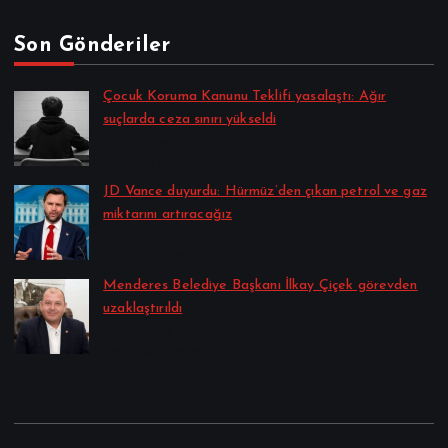
Son Gönderiler
Çocuk Koruma Kanunu Teklifi yasalaştı: Ağır
suçlarda ceza sınırı yükseldi
Alpkan Koç tarafından
Ağustos 8, 2026
JD Vance duyurdu: Hürmüz’den çıkan petrol ve gaz
miktarını artıracağız
Alpkan Koç tarafından
Ağustos 8, 2026
Menderes Belediye Başkanı İlkay Çiçek görevden
uzaklaştırıldı
Alpkan Koç tarafından
Ağustos 8, 2026